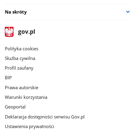
Na skróty
stopka
Strona
gov.pl
gov.pl
główna
gov.pl
Polityka cookies
Służba cywilna
Profil zaufany
BIP
Prawa autorskie
Warunki korzystania
Geoportal
Deklaracja dostępności serwisu Gov.pl
Ustawienia prywatności