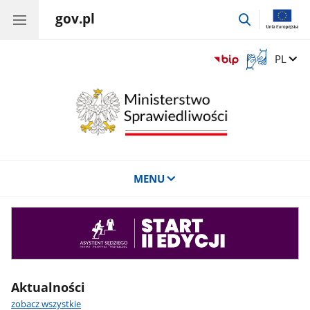
gov.pl
przejdź
do
wyszukiwar
Otwórz
Zmień 
PL
okno
z
tłumaczem
języka
migowego
MENU
Asystent
sędziego
Aktualności
zobacz wszystkie