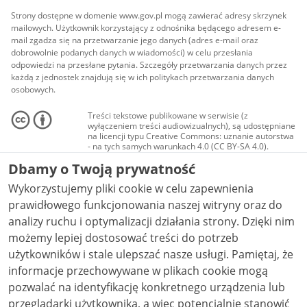
Strony dostępne w domenie www.gov.pl mogą zawierać adresy skrzynek
mailowych. Użytkownik korzystający z odnośnika będącego adresem e-
mail zgadza się na przetwarzanie jego danych (adres e-mail oraz
dobrowolnie podanych danych w wiadomości) w celu przesłania
odpowiedzi na przesłane pytania. Szczegóły przetwarzania danych przez
każdą z jednostek znajdują się w ich politykach przetwarzania danych
osobowych.
Treści tekstowe publikowane w serwisie (z
wyłączeniem treści audiowizualnych), są udostępniane
na licencji typu Creative Commons: uznanie autorstwa
- na tych samych warunkach 4.0 (CC BY-SA 4.0).
Materiały audiowizualne, w tym zdjęcia, materiały
Dbamy o Twoją prywatność
audio i wideo, są udostępniane na licencji typu
Creative Commons: uznanie autorstwa użycie
Wykorzystujemy pliki cookie w celu zapewnienia
niekomercyjne - bez utworów zależnych 4.0 (CC BY-
NC-ND 4.0), o ile nie jest to stwierdzone inaczej.
prawidłowego funkcjonowania naszej witryny oraz do
analizy ruchu i optymalizacji działania strony. Dzięki nim
możemy lepiej dostosować treści do potrzeb
użytkowników i stale ulepszać nasze usługi. Pamiętaj, że
informacje przechowywane w plikach cookie mogą
pozwalać na identyfikację konkretnego urządzenia lub
przeglądarki użytkownika, a więc potencjalnie stanowić