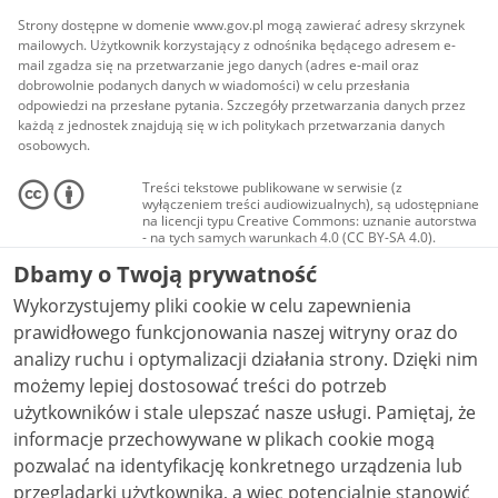
Strony dostępne w domenie www.gov.pl mogą zawierać adresy skrzynek
mailowych. Użytkownik korzystający z odnośnika będącego adresem e-
mail zgadza się na przetwarzanie jego danych (adres e-mail oraz
dobrowolnie podanych danych w wiadomości) w celu przesłania
odpowiedzi na przesłane pytania. Szczegóły przetwarzania danych przez
każdą z jednostek znajdują się w ich politykach przetwarzania danych
osobowych.
Treści tekstowe publikowane w serwisie (z
wyłączeniem treści audiowizualnych), są udostępniane
na licencji typu Creative Commons: uznanie autorstwa
- na tych samych warunkach 4.0 (CC BY-SA 4.0).
Materiały audiowizualne, w tym zdjęcia, materiały
Dbamy o Twoją prywatność
audio i wideo, są udostępniane na licencji typu
Creative Commons: uznanie autorstwa użycie
Wykorzystujemy pliki cookie w celu zapewnienia
niekomercyjne - bez utworów zależnych 4.0 (CC BY-
NC-ND 4.0), o ile nie jest to stwierdzone inaczej.
prawidłowego funkcjonowania naszej witryny oraz do
analizy ruchu i optymalizacji działania strony. Dzięki nim
możemy lepiej dostosować treści do potrzeb
użytkowników i stale ulepszać nasze usługi. Pamiętaj, że
informacje przechowywane w plikach cookie mogą
pozwalać na identyfikację konkretnego urządzenia lub
przeglądarki użytkownika, a więc potencjalnie stanowić