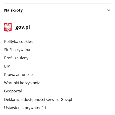
Na skróty
stopka
Strona
gov.pl
gov.pl
główna
gov.pl
Polityka cookies
Służba cywilna
Profil zaufany
BIP
Prawa autorskie
Warunki korzystania
Geoportal
Deklaracja dostępności serwisu Gov.pl
Ustawienia prywatności