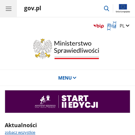
gov.pl
przejdź
do
wyszukiwar
Otwórz
Zmień 
PL
okno
z
tłumaczem
języka
migowego
MENU
Asystent
sędziego
Aktualności
zobacz wszystkie