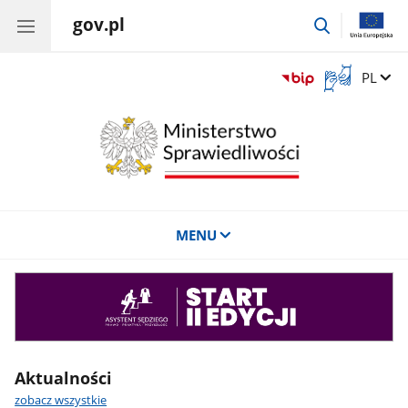
gov.pl
przejdź
do
wyszukiwar
Otwórz
Zmień 
PL
okno
z
tłumaczem
języka
migowego
MENU
Asystent
sędziego
Aktualności
zobacz wszystkie