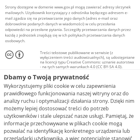
Strony dostępne w domenie www.gov.pl mogą zawierać adresy skrzynek
mailowych. Użytkownik korzystający z odnośnika będącego adresem e-
mail zgadza się na przetwarzanie jego danych (adres e-mail oraz
dobrowolnie podanych danych w wiadomości) w celu przesłania
odpowiedzi na przesłane pytania. Szczegóły przetwarzania danych przez
każdą z jednostek znajdują się w ich politykach przetwarzania danych
osobowych.
Treści tekstowe publikowane w serwisie (z
wyłączeniem treści audiowizualnych), są udostępniane
na licencji typu Creative Commons: uznanie autorstwa
- na tych samych warunkach 4.0 (CC BY-SA 4.0).
Materiały audiowizualne, w tym zdjęcia, materiały
Dbamy o Twoją prywatność
audio i wideo, są udostępniane na licencji typu
Creative Commons: uznanie autorstwa użycie
Wykorzystujemy pliki cookie w celu zapewnienia
niekomercyjne - bez utworów zależnych 4.0 (CC BY-
NC-ND 4.0), o ile nie jest to stwierdzone inaczej.
prawidłowego funkcjonowania naszej witryny oraz do
analizy ruchu i optymalizacji działania strony. Dzięki nim
możemy lepiej dostosować treści do potrzeb
użytkowników i stale ulepszać nasze usługi. Pamiętaj, że
informacje przechowywane w plikach cookie mogą
pozwalać na identyfikację konkretnego urządzenia lub
przeglądarki użytkownika, a więc potencjalnie stanowić