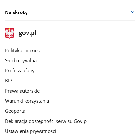
Na skróty
stopka
Strona
gov.pl
gov.pl
główna
gov.pl
Polityka cookies
Służba cywilna
Profil zaufany
BIP
Prawa autorskie
Warunki korzystania
Geoportal
Deklaracja dostępności serwisu Gov.pl
Ustawienia prywatności