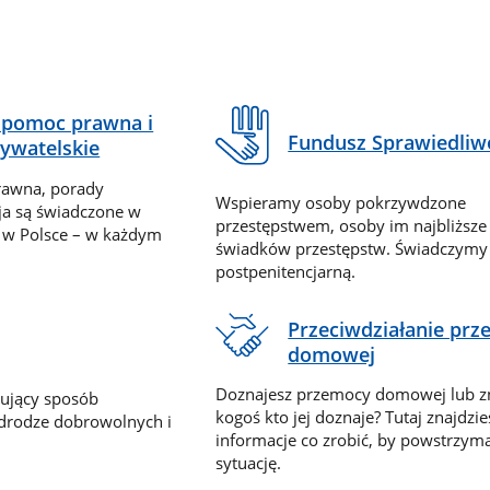
pomoc prawna i
Fundusz Sprawiedliw
ywatelskie
rawna, porady
Wspieramy osoby pokrzywdzone
ja są świadczone w
przestępstwem, osoby im najbliższe
 w Polsce – w każdym
świadków przestępstw. Świadczym
postpenitencjarną.
Przeciwdziałanie pr
domowej
Doznajesz przemocy domowej lub z
nujący sposób
kogoś kto jej doznaje? Tutaj znajdzie
 drodze dobrowolnych i
informacje co zrobić, by powstrzyma
sytuację.