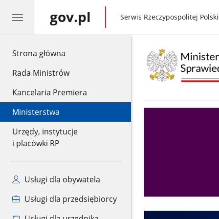
gov.pl
gov.pl
Serwis Rzeczypospolitej Polski
gov.pl
Strona główna
Rada Ministrów
Kancelaria Premiera
Ministerstwa
Asystent
sędziego
Urzędy, instytucje
i placówki RP
Usługi dla obywatela
Usługi dla przedsiębiorcy
Usługi dla urzędnika