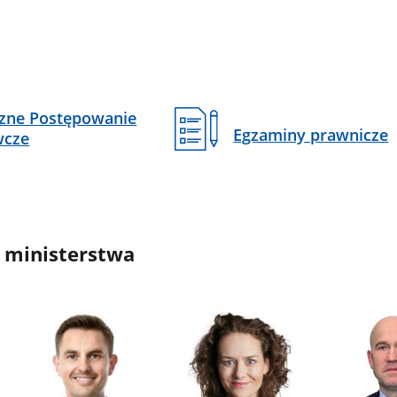
czne Postępowanie
Egzaminy prawnicze
wcze
 ministerstwa