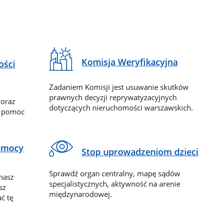
Komisja Weryfikacyjna
ości
Zadaniem Komisji jest usuwanie skutków
prawnych decyzji reprywatyzacyjnych
 oraz
dotyczących nieruchomości warszawskich.
y pomoc
zemocy
Stop uprowadzeniom dzieci
Sprawdź organ centralny, mapę sądów
nasz
specjalistycznych, aktywność na arenie
sz
międzynarodowej.
ć tę