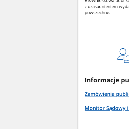
Bezwnioskowa publikac
z uzasadnieniem wyd
powszechne.
Informacje pu
Zamówienia publi
Monitor Sądowy i