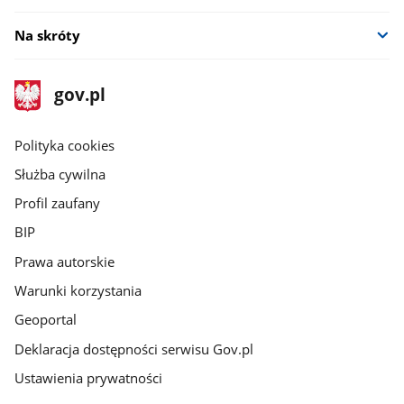
Na skróty
stopka
Strona
gov.pl
gov.pl
główna
gov.pl
Polityka cookies
Służba cywilna
Profil zaufany
BIP
Prawa autorskie
Warunki korzystania
Geoportal
Deklaracja dostępności serwisu Gov.pl
Ustawienia prywatności