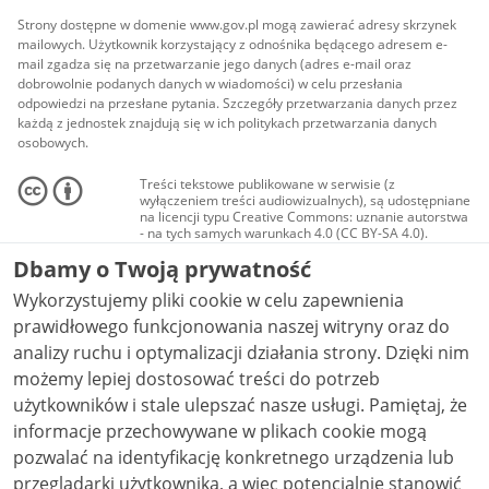
Strony dostępne w domenie www.gov.pl mogą zawierać adresy skrzynek
mailowych. Użytkownik korzystający z odnośnika będącego adresem e-
mail zgadza się na przetwarzanie jego danych (adres e-mail oraz
dobrowolnie podanych danych w wiadomości) w celu przesłania
odpowiedzi na przesłane pytania. Szczegóły przetwarzania danych przez
każdą z jednostek znajdują się w ich politykach przetwarzania danych
osobowych.
Treści tekstowe publikowane w serwisie (z
wyłączeniem treści audiowizualnych), są udostępniane
na licencji typu Creative Commons: uznanie autorstwa
- na tych samych warunkach 4.0 (CC BY-SA 4.0).
Materiały audiowizualne, w tym zdjęcia, materiały
Dbamy o Twoją prywatność
audio i wideo, są udostępniane na licencji typu
Creative Commons: uznanie autorstwa użycie
Wykorzystujemy pliki cookie w celu zapewnienia
niekomercyjne - bez utworów zależnych 4.0 (CC BY-
NC-ND 4.0), o ile nie jest to stwierdzone inaczej.
prawidłowego funkcjonowania naszej witryny oraz do
analizy ruchu i optymalizacji działania strony. Dzięki nim
możemy lepiej dostosować treści do potrzeb
użytkowników i stale ulepszać nasze usługi. Pamiętaj, że
informacje przechowywane w plikach cookie mogą
pozwalać na identyfikację konkretnego urządzenia lub
przeglądarki użytkownika, a więc potencjalnie stanowić