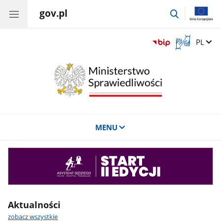
gov.pl
przejdź
do
wyszukiwar
Otwórz
Zmień 
PL
okno
z
tłumaczem
języka
migowego
MENU
Asystent
sędziego
Aktualności
zobacz wszystkie