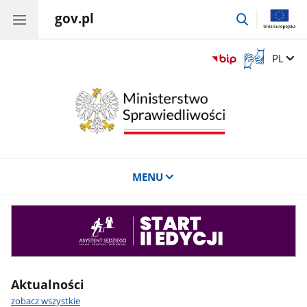
gov.pl
przejdź
do
wyszukiwar
Otwórz
Zmień 
PL
okno
z
tłumaczem
języka
migowego
MENU
Asystent
sędziego
Aktualności
zobacz wszystkie