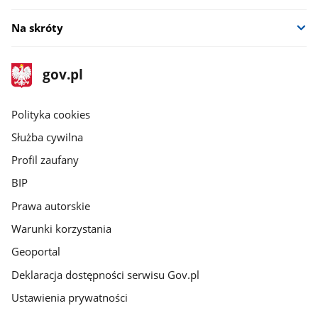
Na skróty
stopka
Strona
gov.pl
gov.pl
główna
gov.pl
Polityka cookies
Służba cywilna
Profil zaufany
BIP
Prawa autorskie
Warunki korzystania
Geoportal
Deklaracja dostępności serwisu Gov.pl
Ustawienia prywatności