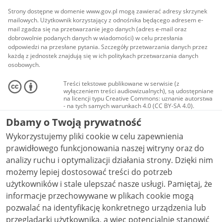
Strony dostępne w domenie www.gov.pl mogą zawierać adresy skrzynek
mailowych. Użytkownik korzystający z odnośnika będącego adresem e-
mail zgadza się na przetwarzanie jego danych (adres e-mail oraz
dobrowolnie podanych danych w wiadomości) w celu przesłania
odpowiedzi na przesłane pytania. Szczegóły przetwarzania danych przez
każdą z jednostek znajdują się w ich politykach przetwarzania danych
osobowych.
Treści tekstowe publikowane w serwisie (z
wyłączeniem treści audiowizualnych), są udostępniane
na licencji typu Creative Commons: uznanie autorstwa
- na tych samych warunkach 4.0 (CC BY-SA 4.0).
Materiały audiowizualne, w tym zdjęcia, materiały
Dbamy o Twoją prywatność
audio i wideo, są udostępniane na licencji typu
Creative Commons: uznanie autorstwa użycie
Wykorzystujemy pliki cookie w celu zapewnienia
niekomercyjne - bez utworów zależnych 4.0 (CC BY-
NC-ND 4.0), o ile nie jest to stwierdzone inaczej.
prawidłowego funkcjonowania naszej witryny oraz do
analizy ruchu i optymalizacji działania strony. Dzięki nim
możemy lepiej dostosować treści do potrzeb
użytkowników i stale ulepszać nasze usługi. Pamiętaj, że
informacje przechowywane w plikach cookie mogą
pozwalać na identyfikację konkretnego urządzenia lub
przeglądarki użytkownika, a więc potencjalnie stanowić