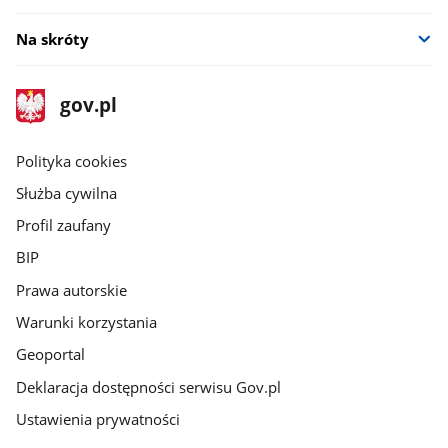
Na skróty
stopka
Strona
gov.pl
gov.pl
główna
gov.pl
Polityka cookies
Służba cywilna
Profil zaufany
BIP
Prawa autorskie
Warunki korzystania
Geoportal
Deklaracja dostępności serwisu Gov.pl
Ustawienia prywatności