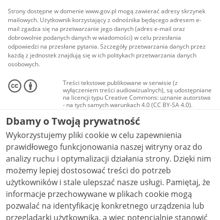
Strony dostępne w domenie www.gov.pl mogą zawierać adresy skrzynek
mailowych. Użytkownik korzystający z odnośnika będącego adresem e-
mail zgadza się na przetwarzanie jego danych (adres e-mail oraz
dobrowolnie podanych danych w wiadomości) w celu przesłania
odpowiedzi na przesłane pytania. Szczegóły przetwarzania danych przez
każdą z jednostek znajdują się w ich politykach przetwarzania danych
osobowych.
Treści tekstowe publikowane w serwisie (z
wyłączeniem treści audiowizualnych), są udostępniane
na licencji typu Creative Commons: uznanie autorstwa
- na tych samych warunkach 4.0 (CC BY-SA 4.0).
Materiały audiowizualne, w tym zdjęcia, materiały
Dbamy o Twoją prywatność
audio i wideo, są udostępniane na licencji typu
Creative Commons: uznanie autorstwa użycie
Wykorzystujemy pliki cookie w celu zapewnienia
niekomercyjne - bez utworów zależnych 4.0 (CC BY-
NC-ND 4.0), o ile nie jest to stwierdzone inaczej.
prawidłowego funkcjonowania naszej witryny oraz do
analizy ruchu i optymalizacji działania strony. Dzięki nim
możemy lepiej dostosować treści do potrzeb
użytkowników i stale ulepszać nasze usługi. Pamiętaj, że
informacje przechowywane w plikach cookie mogą
pozwalać na identyfikację konkretnego urządzenia lub
przeglądarki użytkownika, a więc potencjalnie stanowić