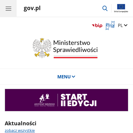
gov.pl
przejdź
do
wyszukiwar
Otwórz
Zmień 
PL
okno
z
tłumaczem
języka
migowego
MENU
Asystent
sędziego
Aktualności
zobacz wszystkie