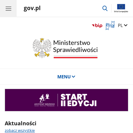
gov.pl
przejdź
do
wyszukiwar
Otwórz
Zmień 
PL
okno
z
tłumaczem
języka
migowego
MENU
Asystent
sędziego
Aktualności
zobacz wszystkie