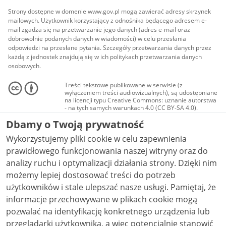
Strony dostępne w domenie www.gov.pl mogą zawierać adresy skrzynek
mailowych. Użytkownik korzystający z odnośnika będącego adresem e-
mail zgadza się na przetwarzanie jego danych (adres e-mail oraz
dobrowolnie podanych danych w wiadomości) w celu przesłania
odpowiedzi na przesłane pytania. Szczegóły przetwarzania danych przez
każdą z jednostek znajdują się w ich politykach przetwarzania danych
osobowych.
Treści tekstowe publikowane w serwisie (z
wyłączeniem treści audiowizualnych), są udostępniane
na licencji typu Creative Commons: uznanie autorstwa
- na tych samych warunkach 4.0 (CC BY-SA 4.0).
Materiały audiowizualne, w tym zdjęcia, materiały
Dbamy o Twoją prywatność
audio i wideo, są udostępniane na licencji typu
Creative Commons: uznanie autorstwa użycie
Wykorzystujemy pliki cookie w celu zapewnienia
niekomercyjne - bez utworów zależnych 4.0 (CC BY-
NC-ND 4.0), o ile nie jest to stwierdzone inaczej.
prawidłowego funkcjonowania naszej witryny oraz do
analizy ruchu i optymalizacji działania strony. Dzięki nim
możemy lepiej dostosować treści do potrzeb
użytkowników i stale ulepszać nasze usługi. Pamiętaj, że
informacje przechowywane w plikach cookie mogą
pozwalać na identyfikację konkretnego urządzenia lub
przeglądarki użytkownika, a więc potencjalnie stanowić