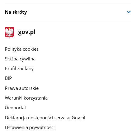
Na skróty
stopka
Strona
gov.pl
gov.pl
główna
gov.pl
Polityka cookies
Służba cywilna
Profil zaufany
BIP
Prawa autorskie
Warunki korzystania
Geoportal
Deklaracja dostępności serwisu Gov.pl
Ustawienia prywatności