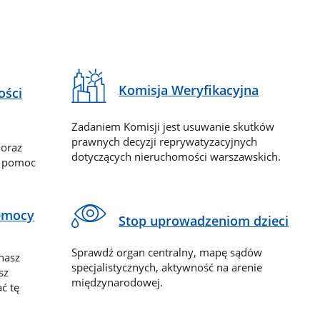
Komisja Weryfikacyjna
ości
Zadaniem Komisji jest usuwanie skutków
prawnych decyzji reprywatyzacyjnych
 oraz
dotyczących nieruchomości warszawskich.
y pomoc
zemocy
Stop uprowadzeniom dzieci
Sprawdź organ centralny, mapę sądów
nasz
specjalistycznych, aktywność na arenie
sz
międzynarodowej.
ć tę