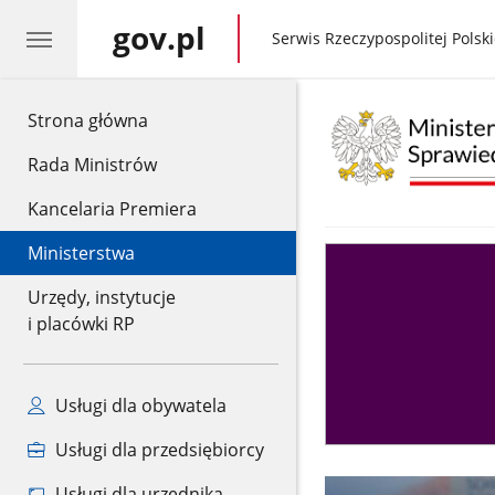
gov.pl
gov.pl
Serwis Rzeczypospolitej Polski
gov.pl
Strona główna
Rada Ministrów
Kancelaria Premiera
Ministerstwa
Asystent
sędziego
Urzędy, instytucje
i placówki RP
Usługi dla obywatela
Usługi dla przedsiębiorcy
Usługi dla urzędnika