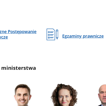
czne Postępowanie
Egzaminy prawnicze
wcze
 ministerstwa