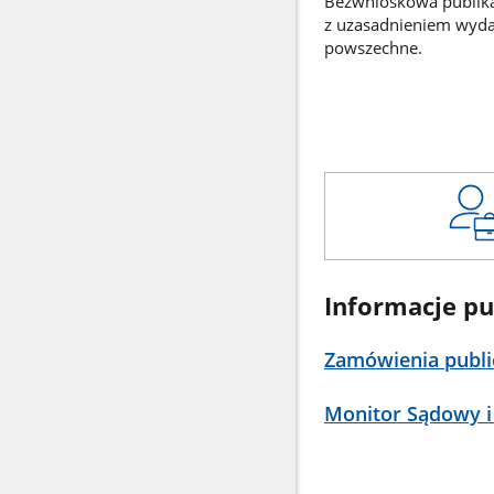
Bezwnioskowa publikac
z uzasadnieniem wyd
powszechne.
Informacje pu
Zamówienia publi
Monitor Sądowy i