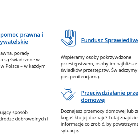
pomoc prawna i
Fundusz Sprawiedliw
ywatelskie
rawna, porady
Wspieramy osoby pokrzywdzone
ja są świadczone w
przestępstwem, osoby im najbliższe
 w Polsce – w każdym
świadków przestępstw. Świadczym
postpenitencjarną.
Przeciwdziałanie pr
domowej
Doznajesz przemocy domowej lub z
nujący sposób
kogoś kto jej doznaje? Tutaj znajdzie
 drodze dobrowolnych i
informacje co zrobić, by powstrzyma
sytuację.