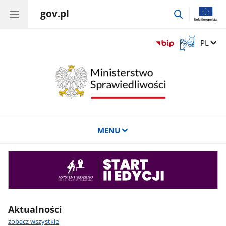
gov.pl
przejdź
do
wyszukiwar
Otwórz
Zmień 
PL
okno
z
tłumaczem
języka
migowego
MENU
Asystent
sędziego
Aktualności
zobacz wszystkie