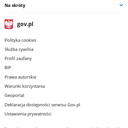
Na skróty
stopka
Strona
gov.pl
gov.pl
główna
gov.pl
Polityka cookies
Służba cywilna
Profil zaufany
BIP
Prawa autorskie
Warunki korzystania
Geoportal
Deklaracja dostępności serwisu Gov.pl
Ustawienia prywatności