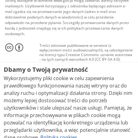
Strony dostępne w domenie www.gov.pl mogą zawierać adresy skrzynek
mailowych. Użytkownik korzystający z odnośnika będącego adresem e-
mail zgadza się na przetwarzanie jego danych (adres e-mail oraz
dobrowolnie podanych danych w wiadomości) w celu przesłania
odpowiedzi na przesłane pytania. Szczegóły przetwarzania danych przez
każdą z jednostek znajdują się w ich politykach przetwarzania danych
osobowych.
Treści tekstowe publikowane w serwisie (z
wyłączeniem treści audiowizualnych), są udostępniane
na licencji typu Creative Commons: uznanie autorstwa
- na tych samych warunkach 4.0 (CC BY-SA 4.0).
Materiały audiowizualne, w tym zdjęcia, materiały
Dbamy o Twoją prywatność
audio i wideo, są udostępniane na licencji typu
Creative Commons: uznanie autorstwa użycie
Wykorzystujemy pliki cookie w celu zapewnienia
niekomercyjne - bez utworów zależnych 4.0 (CC BY-
NC-ND 4.0), o ile nie jest to stwierdzone inaczej.
prawidłowego funkcjonowania naszej witryny oraz do
analizy ruchu i optymalizacji działania strony. Dzięki nim
możemy lepiej dostosować treści do potrzeb
użytkowników i stale ulepszać nasze usługi. Pamiętaj, że
informacje przechowywane w plikach cookie mogą
pozwalać na identyfikację konkretnego urządzenia lub
przeglądarki użytkownika, a więc potencjalnie stanowić
dane osobowe.
Polityka cookies