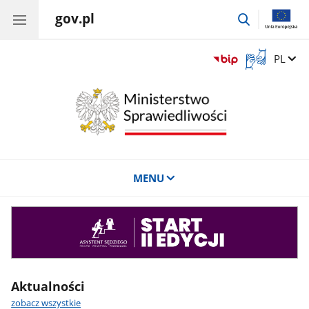
gov.pl
przejdź
do
wyszukiwar
Otwórz
Zmień 
PL
okno
z
tłumaczem
języka
migowego
MENU
Asystent
sędziego
Aktualności
zobacz wszystkie