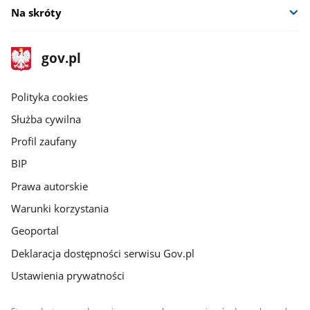
Na skróty
stopka
Strona
gov.pl
gov.pl
główna
gov.pl
Polityka cookies
Służba cywilna
Profil zaufany
BIP
Prawa autorskie
Warunki korzystania
Geoportal
Deklaracja dostępności serwisu Gov.pl
Ustawienia prywatności