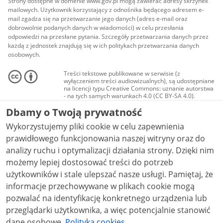
Strony dostępne w domenie www.gov.pl mogą zawierać adresy skrzynek
mailowych. Użytkownik korzystający z odnośnika będącego adresem e-
mail zgadza się na przetwarzanie jego danych (adres e-mail oraz
dobrowolnie podanych danych w wiadomości) w celu przesłania
odpowiedzi na przesłane pytania. Szczegóły przetwarzania danych przez
każdą z jednostek znajdują się w ich politykach przetwarzania danych
osobowych.
Treści tekstowe publikowane w serwisie (z
wyłączeniem treści audiowizualnych), są udostępniane
na licencji typu Creative Commons: uznanie autorstwa
- na tych samych warunkach 4.0 (CC BY-SA 4.0).
Materiały audiowizualne, w tym zdjęcia, materiały
Dbamy o Twoją prywatność
audio i wideo, są udostępniane na licencji typu
Creative Commons: uznanie autorstwa użycie
Wykorzystujemy pliki cookie w celu zapewnienia
niekomercyjne - bez utworów zależnych 4.0 (CC BY-
NC-ND 4.0), o ile nie jest to stwierdzone inaczej.
prawidłowego funkcjonowania naszej witryny oraz do
analizy ruchu i optymalizacji działania strony. Dzięki nim
możemy lepiej dostosować treści do potrzeb
użytkowników i stale ulepszać nasze usługi. Pamiętaj, że
informacje przechowywane w plikach cookie mogą
pozwalać na identyfikację konkretnego urządzenia lub
przeglądarki użytkownika, a więc potencjalnie stanowić
dane osobowe.
Polityka cookies