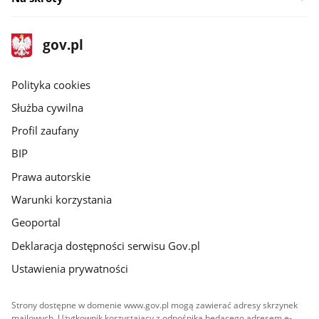
stopka
Strona
gov.pl
gov.pl
główna
gov.pl
Polityka cookies
Służba cywilna
Profil zaufany
BIP
Prawa autorskie
Warunki korzystania
Geoportal
Deklaracja dostępności serwisu Gov.pl
Ustawienia prywatności
Strony dostępne w domenie www.gov.pl mogą zawierać adresy skrzynek
mailowych. Użytkownik korzystający z odnośnika będącego adresem e-