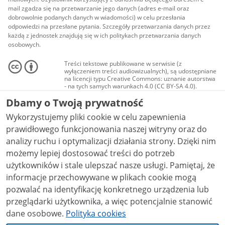
mail zgadza się na przetwarzanie jego danych (adres e-mail oraz
dobrowolnie podanych danych w wiadomości) w celu przesłania
odpowiedzi na przesłane pytania. Szczegóły przetwarzania danych przez
każdą z jednostek znajdują się w ich politykach przetwarzania danych
osobowych.
Treści tekstowe publikowane w serwisie (z
wyłączeniem treści audiowizualnych), są udostępniane
na licencji typu Creative Commons: uznanie autorstwa
- na tych samych warunkach 4.0 (CC BY-SA 4.0).
Materiały audiowizualne, w tym zdjęcia, materiały
Dbamy o Twoją prywatność
audio i wideo, są udostępniane na licencji typu
Creative Commons: uznanie autorstwa użycie
Wykorzystujemy pliki cookie w celu zapewnienia
niekomercyjne - bez utworów zależnych 4.0 (CC BY-
NC-ND 4.0), o ile nie jest to stwierdzone inaczej.
prawidłowego funkcjonowania naszej witryny oraz do
analizy ruchu i optymalizacji działania strony. Dzięki nim
możemy lepiej dostosować treści do potrzeb
użytkowników i stale ulepszać nasze usługi. Pamiętaj, że
informacje przechowywane w plikach cookie mogą
pozwalać na identyfikację konkretnego urządzenia lub
przeglądarki użytkownika, a więc potencjalnie stanowić
dane osobowe.
Polityka cookies