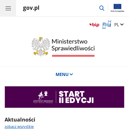
gov.pl
przejdź
do
wyszukiwar
Otwórz
Zmień 
PL
okno
z
tłumaczem
języka
migowego
MENU
Asystent
sędziego
Aktualności
zobacz wszystkie