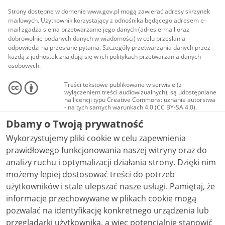
Strony dostępne w domenie www.gov.pl mogą zawierać adresy skrzynek
mailowych. Użytkownik korzystający z odnośnika będącego adresem e-
mail zgadza się na przetwarzanie jego danych (adres e-mail oraz
dobrowolnie podanych danych w wiadomości) w celu przesłania
odpowiedzi na przesłane pytania. Szczegóły przetwarzania danych przez
każdą z jednostek znajdują się w ich politykach przetwarzania danych
osobowych.
Treści tekstowe publikowane w serwisie (z
wyłączeniem treści audiowizualnych), są udostępniane
na licencji typu Creative Commons: uznanie autorstwa
- na tych samych warunkach 4.0 (CC BY-SA 4.0).
Materiały audiowizualne, w tym zdjęcia, materiały
Dbamy o Twoją prywatność
audio i wideo, są udostępniane na licencji typu
Creative Commons: uznanie autorstwa użycie
Wykorzystujemy pliki cookie w celu zapewnienia
niekomercyjne - bez utworów zależnych 4.0 (CC BY-
NC-ND 4.0), o ile nie jest to stwierdzone inaczej.
prawidłowego funkcjonowania naszej witryny oraz do
analizy ruchu i optymalizacji działania strony. Dzięki nim
możemy lepiej dostosować treści do potrzeb
użytkowników i stale ulepszać nasze usługi. Pamiętaj, że
informacje przechowywane w plikach cookie mogą
pozwalać na identyfikację konkretnego urządzenia lub
przeglądarki użytkownika, a więc potencjalnie stanowić