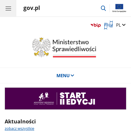
gov.pl
przejdź
do
wyszukiwar
Otwórz
Zmień 
PL
okno
z
tłumaczem
języka
migowego
MENU
Asystent
sędziego
Aktualności
zobacz wszystkie