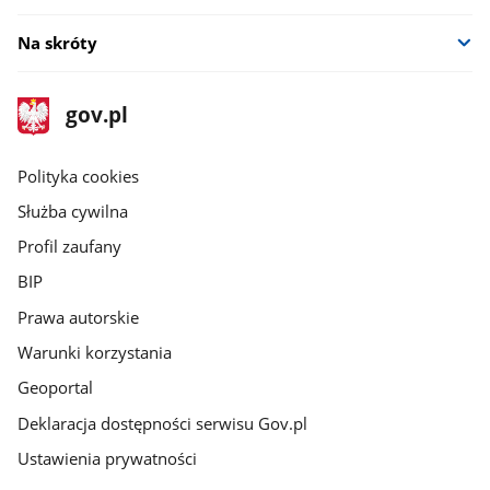
Na skróty
stopka
Strona
gov.pl
gov.pl
główna
gov.pl
Polityka cookies
Służba cywilna
Profil zaufany
BIP
Prawa autorskie
Warunki korzystania
Geoportal
Deklaracja dostępności serwisu Gov.pl
Ustawienia prywatności