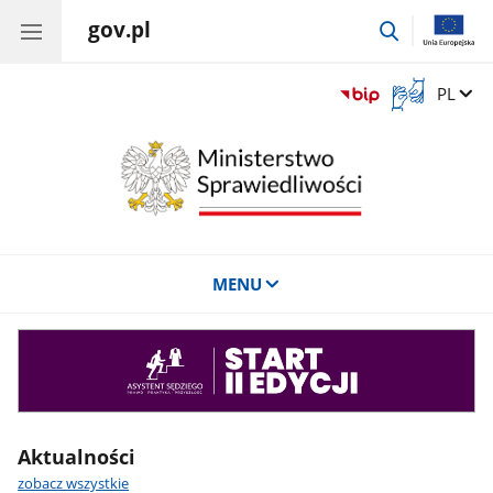
gov.pl
przejdź
do
wyszukiwar
Otwórz
Zmień 
PL
okno
z
tłumaczem
języka
migowego
MENU
Asystent
sędziego
Aktualności
zobacz wszystkie