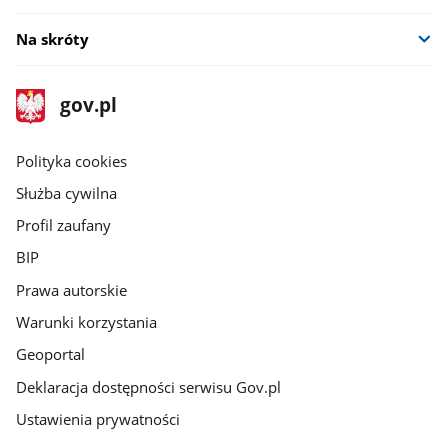
Na skróty
stopka
Strona
gov.pl
gov.pl
główna
gov.pl
Polityka cookies
Służba cywilna
Profil zaufany
BIP
Prawa autorskie
Warunki korzystania
Geoportal
Deklaracja dostępności serwisu Gov.pl
Ustawienia prywatności