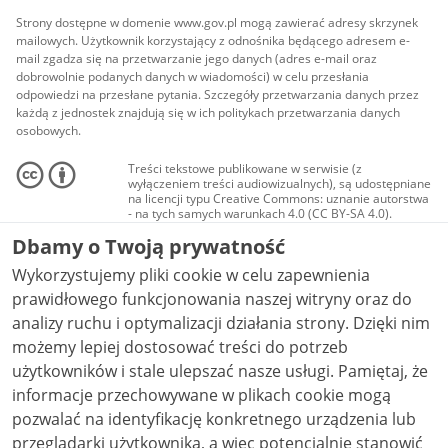
Strony dostępne w domenie www.gov.pl mogą zawierać adresy skrzynek
mailowych. Użytkownik korzystający z odnośnika będącego adresem e-
mail zgadza się na przetwarzanie jego danych (adres e-mail oraz
dobrowolnie podanych danych w wiadomości) w celu przesłania
odpowiedzi na przesłane pytania. Szczegóły przetwarzania danych przez
każdą z jednostek znajdują się w ich politykach przetwarzania danych
osobowych.
Treści tekstowe publikowane w serwisie (z
wyłączeniem treści audiowizualnych), są udostępniane
na licencji typu Creative Commons: uznanie autorstwa
- na tych samych warunkach 4.0 (CC BY-SA 4.0).
Materiały audiowizualne, w tym zdjęcia, materiały
Dbamy o Twoją prywatność
audio i wideo, są udostępniane na licencji typu
Creative Commons: uznanie autorstwa użycie
Wykorzystujemy pliki cookie w celu zapewnienia
niekomercyjne - bez utworów zależnych 4.0 (CC BY-
NC-ND 4.0), o ile nie jest to stwierdzone inaczej.
prawidłowego funkcjonowania naszej witryny oraz do
analizy ruchu i optymalizacji działania strony. Dzięki nim
możemy lepiej dostosować treści do potrzeb
użytkowników i stale ulepszać nasze usługi. Pamiętaj, że
informacje przechowywane w plikach cookie mogą
pozwalać na identyfikację konkretnego urządzenia lub
przeglądarki użytkownika, a więc potencjalnie stanowić