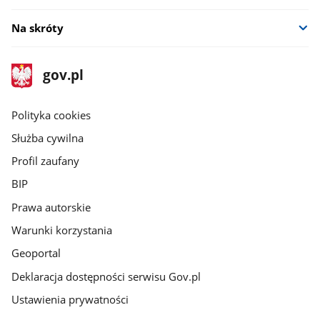
Na skróty
stopka
Strona
gov.pl
gov.pl
główna
gov.pl
Polityka cookies
Służba cywilna
Profil zaufany
BIP
Prawa autorskie
Warunki korzystania
Geoportal
Deklaracja dostępności serwisu Gov.pl
Ustawienia prywatności