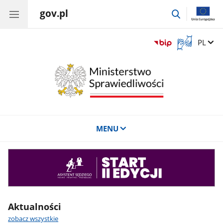
gov.pl
przejdź
do
wyszukiwar
Otwórz
Zmień 
PL
okno
z
tłumaczem
języka
migowego
MENU
Asystent
sędziego
Aktualności
zobacz wszystkie