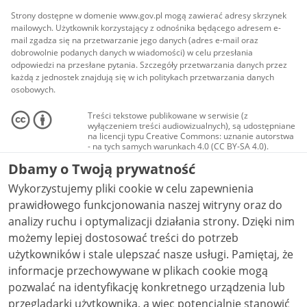
Strony dostępne w domenie www.gov.pl mogą zawierać adresy skrzynek
mailowych. Użytkownik korzystający z odnośnika będącego adresem e-
mail zgadza się na przetwarzanie jego danych (adres e-mail oraz
dobrowolnie podanych danych w wiadomości) w celu przesłania
odpowiedzi na przesłane pytania. Szczegóły przetwarzania danych przez
każdą z jednostek znajdują się w ich politykach przetwarzania danych
osobowych.
Treści tekstowe publikowane w serwisie (z
wyłączeniem treści audiowizualnych), są udostępniane
na licencji typu Creative Commons: uznanie autorstwa
- na tych samych warunkach 4.0 (CC BY-SA 4.0).
Materiały audiowizualne, w tym zdjęcia, materiały
Dbamy o Twoją prywatność
audio i wideo, są udostępniane na licencji typu
Creative Commons: uznanie autorstwa użycie
Wykorzystujemy pliki cookie w celu zapewnienia
niekomercyjne - bez utworów zależnych 4.0 (CC BY-
NC-ND 4.0), o ile nie jest to stwierdzone inaczej.
prawidłowego funkcjonowania naszej witryny oraz do
analizy ruchu i optymalizacji działania strony. Dzięki nim
możemy lepiej dostosować treści do potrzeb
użytkowników i stale ulepszać nasze usługi. Pamiętaj, że
informacje przechowywane w plikach cookie mogą
pozwalać na identyfikację konkretnego urządzenia lub
przeglądarki użytkownika, a więc potencjalnie stanowić