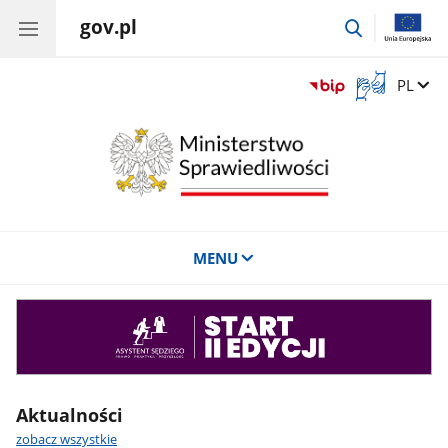
gov.pl
przejdź
do
wyszukiwar
Otwórz
Zmień 
PL
okno
z
tłumaczem
języka
migowego
MENU
Asystent
sędziego
Aktualności
zobacz wszystkie