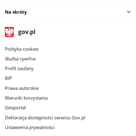
Na skróty
stopka
Strona
gov.pl
gov.pl
główna
gov.pl
Polityka cookies
Służba cywilna
Profil zaufany
BIP
Prawa autorskie
Warunki korzystania
Geoportal
Deklaracja dostępności serwisu Gov.pl
Ustawienia prywatności