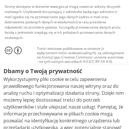
Strony dostępne w domenie www.gov.pl mogą zawierać adresy skrzynek
mailowych. Użytkownik korzystający z odnośnika będącego adresem e-
mail zgadza się na przetwarzanie jego danych (adres e-mail oraz
dobrowolnie podanych danych w wiadomości) w celu przesłania
odpowiedzi na przesłane pytania. Szczegóły przetwarzania danych przez
każdą z jednostek znajdują się w ich politykach przetwarzania danych
osobowych.
Treści tekstowe publikowane w serwisie (z
wyłączeniem treści audiowizualnych), są udostępniane
na licencji typu Creative Commons: uznanie autorstwa
- na tych samych warunkach 4.0 (CC BY-SA 4.0).
Materiały audiowizualne, w tym zdjęcia, materiały
Dbamy o Twoją prywatność
audio i wideo, są udostępniane na licencji typu
Creative Commons: uznanie autorstwa użycie
Wykorzystujemy pliki cookie w celu zapewnienia
niekomercyjne - bez utworów zależnych 4.0 (CC BY-
NC-ND 4.0), o ile nie jest to stwierdzone inaczej.
prawidłowego funkcjonowania naszej witryny oraz do
analizy ruchu i optymalizacji działania strony. Dzięki nim
możemy lepiej dostosować treści do potrzeb
użytkowników i stale ulepszać nasze usługi. Pamiętaj, że
informacje przechowywane w plikach cookie mogą
pozwalać na identyfikację konkretnego urządzenia lub
przeglądarki użytkownika, a więc potencjalnie stanowić