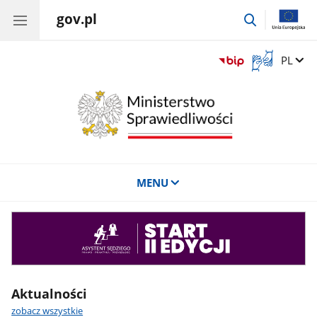
gov.pl
przejdź
do
wyszukiwar
Otwórz
Zmień 
PL
okno
z
tłumaczem
języka
migowego
MENU
Asystent
sędziego
Aktualności
zobacz wszystkie