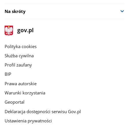
Na skróty
stopka
Strona
gov.pl
gov.pl
główna
gov.pl
Polityka cookies
Służba cywilna
Profil zaufany
BIP
Prawa autorskie
Warunki korzystania
Geoportal
Deklaracja dostępności serwisu Gov.pl
Ustawienia prywatności