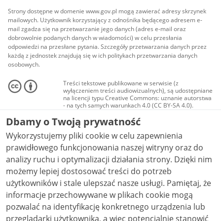
Strony dostępne w domenie www.gov.pl mogą zawierać adresy skrzynek
mailowych. Użytkownik korzystający z odnośnika będącego adresem e-
mail zgadza się na przetwarzanie jego danych (adres e-mail oraz
dobrowolnie podanych danych w wiadomości) w celu przesłania
odpowiedzi na przesłane pytania. Szczegóły przetwarzania danych przez
każdą z jednostek znajdują się w ich politykach przetwarzania danych
osobowych.
Treści tekstowe publikowane w serwisie (z
wyłączeniem treści audiowizualnych), są udostępniane
na licencji typu Creative Commons: uznanie autorstwa
- na tych samych warunkach 4.0 (CC BY-SA 4.0).
Materiały audiowizualne, w tym zdjęcia, materiały
Dbamy o Twoją prywatność
audio i wideo, są udostępniane na licencji typu
Creative Commons: uznanie autorstwa użycie
Wykorzystujemy pliki cookie w celu zapewnienia
niekomercyjne - bez utworów zależnych 4.0 (CC BY-
NC-ND 4.0), o ile nie jest to stwierdzone inaczej.
prawidłowego funkcjonowania naszej witryny oraz do
analizy ruchu i optymalizacji działania strony. Dzięki nim
możemy lepiej dostosować treści do potrzeb
użytkowników i stale ulepszać nasze usługi. Pamiętaj, że
informacje przechowywane w plikach cookie mogą
pozwalać na identyfikację konkretnego urządzenia lub
przeglądarki użytkownika, a więc potencjalnie stanowić