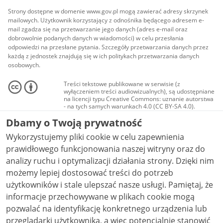
Strony dostępne w domenie www.gov.pl mogą zawierać adresy skrzynek
mailowych. Użytkownik korzystający z odnośnika będącego adresem e-
mail zgadza się na przetwarzanie jego danych (adres e-mail oraz
dobrowolnie podanych danych w wiadomości) w celu przesłania
odpowiedzi na przesłane pytania. Szczegóły przetwarzania danych przez
każdą z jednostek znajdują się w ich politykach przetwarzania danych
osobowych.
Treści tekstowe publikowane w serwisie (z
wyłączeniem treści audiowizualnych), są udostępniane
na licencji typu Creative Commons: uznanie autorstwa
- na tych samych warunkach 4.0 (CC BY-SA 4.0).
Materiały audiowizualne, w tym zdjęcia, materiały
Dbamy o Twoją prywatność
audio i wideo, są udostępniane na licencji typu
Creative Commons: uznanie autorstwa użycie
Wykorzystujemy pliki cookie w celu zapewnienia
niekomercyjne - bez utworów zależnych 4.0 (CC BY-
NC-ND 4.0), o ile nie jest to stwierdzone inaczej.
prawidłowego funkcjonowania naszej witryny oraz do
analizy ruchu i optymalizacji działania strony. Dzięki nim
możemy lepiej dostosować treści do potrzeb
użytkowników i stale ulepszać nasze usługi. Pamiętaj, że
informacje przechowywane w plikach cookie mogą
pozwalać na identyfikację konkretnego urządzenia lub
przeglądarki użytkownika, a więc potencjalnie stanowić