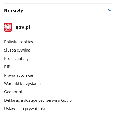
Na skróty
stopka
Strona
gov.pl
gov.pl
główna
gov.pl
Polityka cookies
Służba cywilna
Profil zaufany
BIP
Prawa autorskie
Warunki korzystania
Geoportal
Deklaracja dostępności serwisu Gov.pl
Ustawienia prywatności