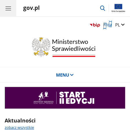
gov.pl
przejdź
do
wyszukiwar
Otwórz
Zmień 
PL
okno
z
tłumaczem
języka
migowego
MENU
Asystent
sędziego
Aktualności
zobacz wszystkie