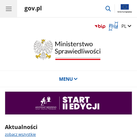
gov.pl
przejdź
do
wyszukiwar
Otwórz
Zmień 
PL
okno
z
tłumaczem
języka
migowego
MENU
Asystent
sędziego
Aktualności
zobacz wszystkie