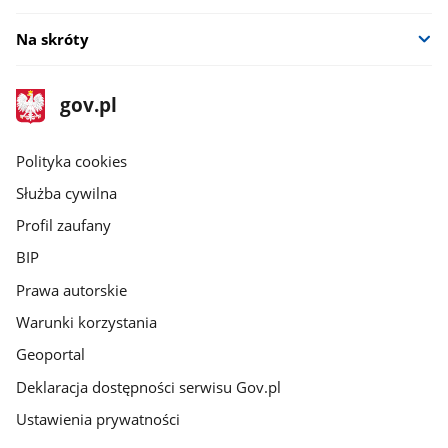
Na skróty
stopka
Strona
gov.pl
gov.pl
główna
gov.pl
Polityka cookies
Służba cywilna
Profil zaufany
BIP
Prawa autorskie
Warunki korzystania
Geoportal
Deklaracja dostępności serwisu Gov.pl
Ustawienia prywatności