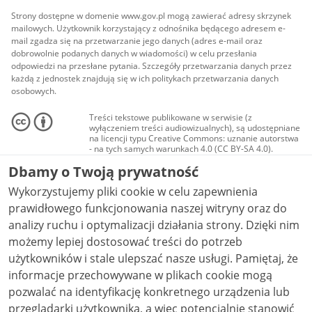
Strony dostępne w domenie www.gov.pl mogą zawierać adresy skrzynek
mailowych. Użytkownik korzystający z odnośnika będącego adresem e-
mail zgadza się na przetwarzanie jego danych (adres e-mail oraz
dobrowolnie podanych danych w wiadomości) w celu przesłania
odpowiedzi na przesłane pytania. Szczegóły przetwarzania danych przez
każdą z jednostek znajdują się w ich politykach przetwarzania danych
osobowych.
Treści tekstowe publikowane w serwisie (z
wyłączeniem treści audiowizualnych), są udostępniane
na licencji typu Creative Commons: uznanie autorstwa
- na tych samych warunkach 4.0 (CC BY-SA 4.0).
Materiały audiowizualne, w tym zdjęcia, materiały
Dbamy o Twoją prywatność
audio i wideo, są udostępniane na licencji typu
Creative Commons: uznanie autorstwa użycie
Wykorzystujemy pliki cookie w celu zapewnienia
niekomercyjne - bez utworów zależnych 4.0 (CC BY-
NC-ND 4.0), o ile nie jest to stwierdzone inaczej.
prawidłowego funkcjonowania naszej witryny oraz do
analizy ruchu i optymalizacji działania strony. Dzięki nim
możemy lepiej dostosować treści do potrzeb
użytkowników i stale ulepszać nasze usługi. Pamiętaj, że
informacje przechowywane w plikach cookie mogą
pozwalać na identyfikację konkretnego urządzenia lub
przeglądarki użytkownika, a więc potencjalnie stanowić