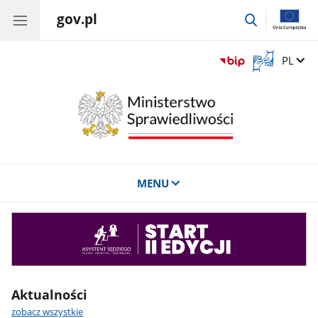
gov.pl
przejdź
do
wyszukiwar
Otwórz
Zmień 
PL
okno
z
tłumaczem
języka
migowego
MENU
Asystent
sędziego
Aktualności
zobacz wszystkie