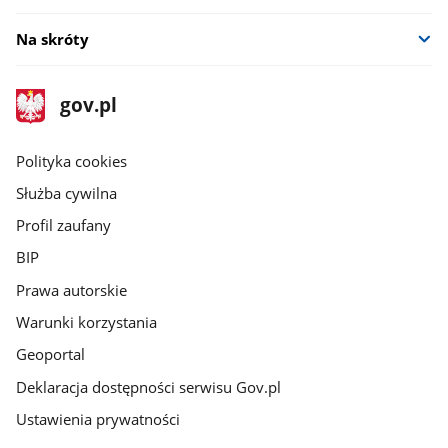
Na skróty
stopka
Strona
gov.pl
gov.pl
główna
gov.pl
Polityka cookies
Służba cywilna
Profil zaufany
BIP
Prawa autorskie
Warunki korzystania
Geoportal
Deklaracja dostępności serwisu Gov.pl
Ustawienia prywatności