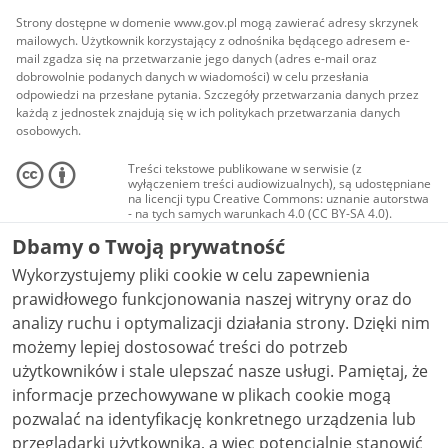
Strony dostępne w domenie www.gov.pl mogą zawierać adresy skrzynek
mailowych. Użytkownik korzystający z odnośnika będącego adresem e-
mail zgadza się na przetwarzanie jego danych (adres e-mail oraz
dobrowolnie podanych danych w wiadomości) w celu przesłania
odpowiedzi na przesłane pytania. Szczegóły przetwarzania danych przez
każdą z jednostek znajdują się w ich politykach przetwarzania danych
osobowych.
Treści tekstowe publikowane w serwisie (z
wyłączeniem treści audiowizualnych), są udostępniane
na licencji typu Creative Commons: uznanie autorstwa
- na tych samych warunkach 4.0 (CC BY-SA 4.0).
Materiały audiowizualne, w tym zdjęcia, materiały
Dbamy o Twoją prywatność
audio i wideo, są udostępniane na licencji typu
Creative Commons: uznanie autorstwa użycie
Wykorzystujemy pliki cookie w celu zapewnienia
niekomercyjne - bez utworów zależnych 4.0 (CC BY-
NC-ND 4.0), o ile nie jest to stwierdzone inaczej.
prawidłowego funkcjonowania naszej witryny oraz do
analizy ruchu i optymalizacji działania strony. Dzięki nim
możemy lepiej dostosować treści do potrzeb
użytkowników i stale ulepszać nasze usługi. Pamiętaj, że
informacje przechowywane w plikach cookie mogą
pozwalać na identyfikację konkretnego urządzenia lub
przeglądarki użytkownika, a więc potencjalnie stanowić