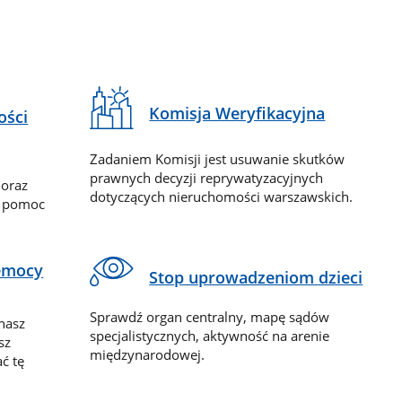
Komisja Weryfikacyjna
ości
Zadaniem Komisji jest usuwanie skutków
prawnych decyzji reprywatyzacyjnych
 oraz
dotyczących nieruchomości warszawskich.
y pomoc
zemocy
Stop uprowadzeniom dzieci
Sprawdź organ centralny, mapę sądów
nasz
specjalistycznych, aktywność na arenie
sz
międzynarodowej.
ć tę