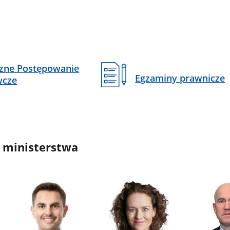
czne Postępowanie
Egzaminy prawnicze
wcze
 ministerstwa