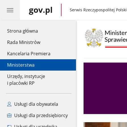
gov.pl
gov.pl
Serwis Rzeczypospolitej Polski
gov.pl
Strona główna
Rada Ministrów
Kancelaria Premiera
Ministerstwa
Asystent
sędziego
Urzędy, instytucje
i placówki RP
Usługi dla obywatela
Usługi dla przedsiębiorcy
Usługi dla urzędnika