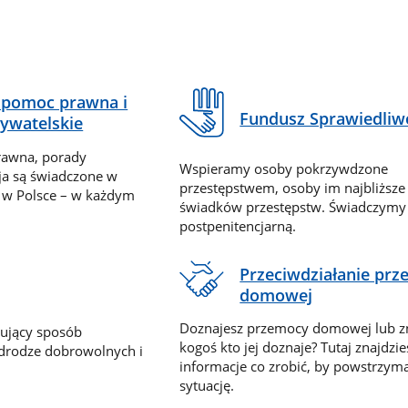
pomoc prawna i
Fundusz Sprawiedliw
ywatelskie
rawna, porady
Wspieramy osoby pokrzywdzone
ja są świadczone w
przestępstwem, osoby im najbliższe
 w Polsce – w każdym
świadków przestępstw. Świadczym
postpenitencjarną.
Przeciwdziałanie pr
domowej
Doznajesz przemocy domowej lub z
nujący sposób
kogoś kto jej doznaje? Tutaj znajdzie
 drodze dobrowolnych i
informacje co zrobić, by powstrzyma
sytuację.