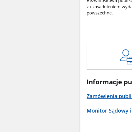
Bezwnioskowa publikac
z uzasadnieniem wyd
powszechne.
Informacje pu
Zamówienia publi
Monitor Sądowy i