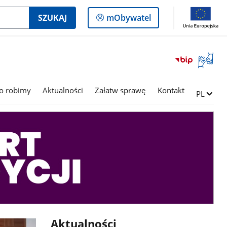
Logowanie
SZUKAJ
mObywatel
do
panelu
Otwórz
okno
z
tłumac
o robimy
Aktualności
Załatw sprawę
Kontakt
Zmień ję
PL
języka
migowe
Aktualności