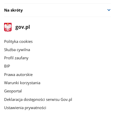
Na skróty
stopka
Strona
gov.pl
gov.pl
główna
gov.pl
Polityka cookies
Służba cywilna
Profil zaufany
BIP
Prawa autorskie
Warunki korzystania
Geoportal
Deklaracja dostępności serwisu Gov.pl
Ustawienia prywatności