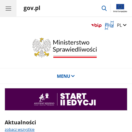
gov.pl
przejdź
do
wyszukiwar
Otwórz
Zmień 
PL
okno
z
tłumaczem
języka
migowego
MENU
Asystent
sędziego
Aktualności
zobacz wszystkie