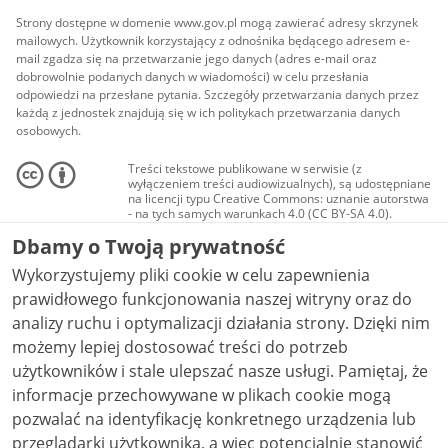
Strony dostępne w domenie www.gov.pl mogą zawierać adresy skrzynek
mailowych. Użytkownik korzystający z odnośnika będącego adresem e-
mail zgadza się na przetwarzanie jego danych (adres e-mail oraz
dobrowolnie podanych danych w wiadomości) w celu przesłania
odpowiedzi na przesłane pytania. Szczegóły przetwarzania danych przez
każdą z jednostek znajdują się w ich politykach przetwarzania danych
osobowych.
Treści tekstowe publikowane w serwisie (z
wyłączeniem treści audiowizualnych), są udostępniane
na licencji typu Creative Commons: uznanie autorstwa
- na tych samych warunkach 4.0 (CC BY-SA 4.0).
Materiały audiowizualne, w tym zdjęcia, materiały
Dbamy o Twoją prywatność
audio i wideo, są udostępniane na licencji typu
Creative Commons: uznanie autorstwa użycie
Wykorzystujemy pliki cookie w celu zapewnienia
niekomercyjne - bez utworów zależnych 4.0 (CC BY-
NC-ND 4.0), o ile nie jest to stwierdzone inaczej.
prawidłowego funkcjonowania naszej witryny oraz do
analizy ruchu i optymalizacji działania strony. Dzięki nim
możemy lepiej dostosować treści do potrzeb
użytkowników i stale ulepszać nasze usługi. Pamiętaj, że
informacje przechowywane w plikach cookie mogą
pozwalać na identyfikację konkretnego urządzenia lub
przeglądarki użytkownika, a więc potencjalnie stanowić