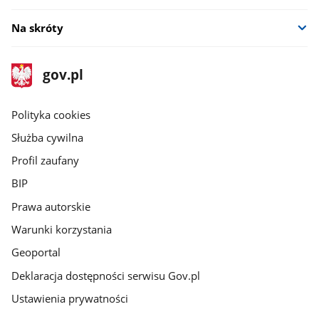
Na skróty
stopka
Strona
gov.pl
gov.pl
główna
gov.pl
Polityka cookies
Służba cywilna
Profil zaufany
BIP
Prawa autorskie
Warunki korzystania
Geoportal
Deklaracja dostępności serwisu Gov.pl
Ustawienia prywatności