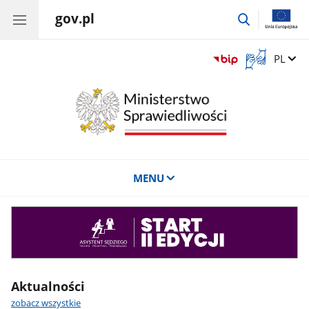
gov.pl
przejdź
do
wyszukiwar
Otwórz
Zmień 
PL
okno
z
tłumaczem
języka
migowego
MENU
Asystent
sędziego
Aktualności
zobacz wszystkie