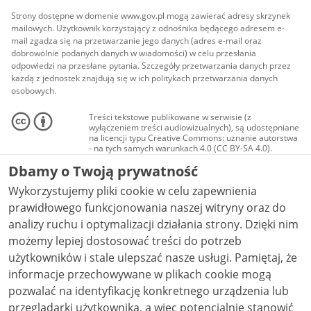
Strony dostępne w domenie www.gov.pl mogą zawierać adresy skrzynek
mailowych. Użytkownik korzystający z odnośnika będącego adresem e-
mail zgadza się na przetwarzanie jego danych (adres e-mail oraz
dobrowolnie podanych danych w wiadomości) w celu przesłania
odpowiedzi na przesłane pytania. Szczegóły przetwarzania danych przez
każdą z jednostek znajdują się w ich politykach przetwarzania danych
osobowych.
Treści tekstowe publikowane w serwisie (z
wyłączeniem treści audiowizualnych), są udostępniane
na licencji typu Creative Commons: uznanie autorstwa
- na tych samych warunkach 4.0 (CC BY-SA 4.0).
Materiały audiowizualne, w tym zdjęcia, materiały
Dbamy o Twoją prywatność
audio i wideo, są udostępniane na licencji typu
Creative Commons: uznanie autorstwa użycie
Wykorzystujemy pliki cookie w celu zapewnienia
niekomercyjne - bez utworów zależnych 4.0 (CC BY-
NC-ND 4.0), o ile nie jest to stwierdzone inaczej.
prawidłowego funkcjonowania naszej witryny oraz do
analizy ruchu i optymalizacji działania strony. Dzięki nim
możemy lepiej dostosować treści do potrzeb
użytkowników i stale ulepszać nasze usługi. Pamiętaj, że
informacje przechowywane w plikach cookie mogą
pozwalać na identyfikację konkretnego urządzenia lub
przeglądarki użytkownika, a więc potencjalnie stanowić