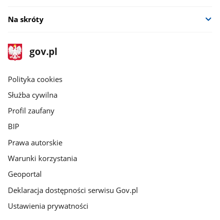
Na skróty
stopka
Strona
gov.pl
gov.pl
główna
gov.pl
Polityka cookies
Służba cywilna
Profil zaufany
BIP
Prawa autorskie
Warunki korzystania
Geoportal
Deklaracja dostępności serwisu Gov.pl
Ustawienia prywatności