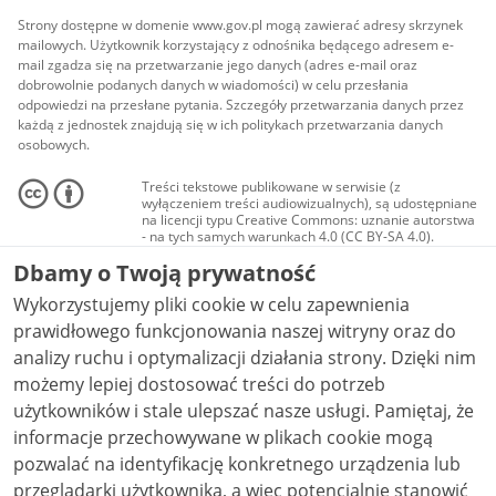
Strony dostępne w domenie www.gov.pl mogą zawierać adresy skrzynek
mailowych. Użytkownik korzystający z odnośnika będącego adresem e-
mail zgadza się na przetwarzanie jego danych (adres e-mail oraz
dobrowolnie podanych danych w wiadomości) w celu przesłania
odpowiedzi na przesłane pytania. Szczegóły przetwarzania danych przez
każdą z jednostek znajdują się w ich politykach przetwarzania danych
osobowych.
Treści tekstowe publikowane w serwisie (z
wyłączeniem treści audiowizualnych), są udostępniane
na licencji typu Creative Commons: uznanie autorstwa
- na tych samych warunkach 4.0 (CC BY-SA 4.0).
Materiały audiowizualne, w tym zdjęcia, materiały
Dbamy o Twoją prywatność
audio i wideo, są udostępniane na licencji typu
Creative Commons: uznanie autorstwa użycie
Wykorzystujemy pliki cookie w celu zapewnienia
niekomercyjne - bez utworów zależnych 4.0 (CC BY-
NC-ND 4.0), o ile nie jest to stwierdzone inaczej.
prawidłowego funkcjonowania naszej witryny oraz do
analizy ruchu i optymalizacji działania strony. Dzięki nim
możemy lepiej dostosować treści do potrzeb
użytkowników i stale ulepszać nasze usługi. Pamiętaj, że
informacje przechowywane w plikach cookie mogą
pozwalać na identyfikację konkretnego urządzenia lub
przeglądarki użytkownika, a więc potencjalnie stanowić