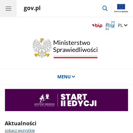
gov.pl
przejdź
do
wyszukiwar
Otwórz
Zmień 
PL
okno
z
tłumaczem
języka
migowego
MENU
Asystent
sędziego
Aktualności
zobacz wszystkie