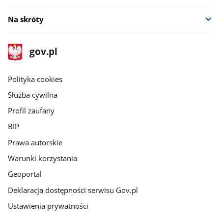
Na skróty
stopka
Strona
gov.pl
gov.pl
główna
gov.pl
Polityka cookies
Służba cywilna
Profil zaufany
BIP
Prawa autorskie
Warunki korzystania
Geoportal
Deklaracja dostępności serwisu Gov.pl
Ustawienia prywatności