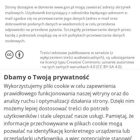
Strony dostępne w domenie www.gov.pl mogą zawierać adresy skrzynek
mailowych. Użytkownik korzystający z odnośnika będącego adresem e-
mail zgadza się na przetwarzanie jego danych (adres e-mail oraz
dobrowolnie podanych danych w wiadomości) w celu przesłania
odpowiedzi na przesłane pytania. Szczegóły przetwarzania danych przez
każdą z jednostek znajdują się w ich politykach przetwarzania danych
osobowych.
Treści tekstowe publikowane w serwisie (z
wyłączeniem treści audiowizualnych), są udostępniane
na licencji typu Creative Commons: uznanie autorstwa
- na tych samych warunkach 4.0 (CC BY-SA 4.0).
Materiały audiowizualne, w tym zdjęcia, materiały
Dbamy o Twoją prywatność
audio i wideo, są udostępniane na licencji typu
Creative Commons: uznanie autorstwa użycie
Wykorzystujemy pliki cookie w celu zapewnienia
niekomercyjne - bez utworów zależnych 4.0 (CC BY-
NC-ND 4.0), o ile nie jest to stwierdzone inaczej.
prawidłowego funkcjonowania naszej witryny oraz do
analizy ruchu i optymalizacji działania strony. Dzięki nim
możemy lepiej dostosować treści do potrzeb
użytkowników i stale ulepszać nasze usługi. Pamiętaj, że
informacje przechowywane w plikach cookie mogą
pozwalać na identyfikację konkretnego urządzenia lub
przeglądarki użytkownika, a więc potencjalnie stanowić