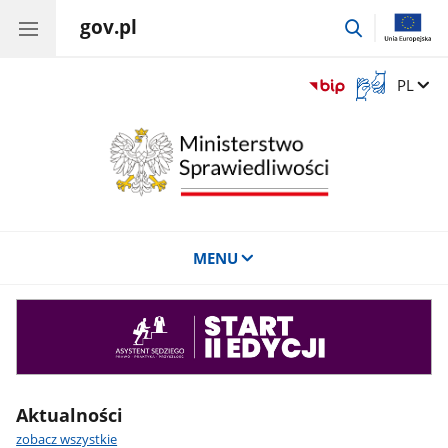
gov.pl
przejdź
do
wyszukiwar
Otwórz
Zmień 
PL
okno
z
tłumaczem
języka
migowego
MENU
Asystent
sędziego
Aktualności
zobacz wszystkie