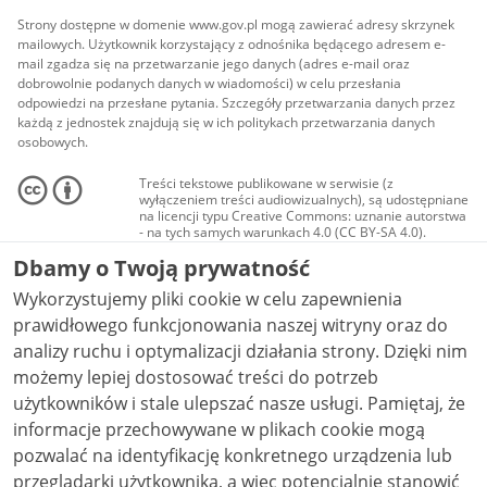
Strony dostępne w domenie www.gov.pl mogą zawierać adresy skrzynek
mailowych. Użytkownik korzystający z odnośnika będącego adresem e-
mail zgadza się na przetwarzanie jego danych (adres e-mail oraz
dobrowolnie podanych danych w wiadomości) w celu przesłania
odpowiedzi na przesłane pytania. Szczegóły przetwarzania danych przez
każdą z jednostek znajdują się w ich politykach przetwarzania danych
osobowych.
Treści tekstowe publikowane w serwisie (z
wyłączeniem treści audiowizualnych), są udostępniane
na licencji typu Creative Commons: uznanie autorstwa
- na tych samych warunkach 4.0 (CC BY-SA 4.0).
Materiały audiowizualne, w tym zdjęcia, materiały
Dbamy o Twoją prywatność
audio i wideo, są udostępniane na licencji typu
Creative Commons: uznanie autorstwa użycie
Wykorzystujemy pliki cookie w celu zapewnienia
niekomercyjne - bez utworów zależnych 4.0 (CC BY-
NC-ND 4.0), o ile nie jest to stwierdzone inaczej.
prawidłowego funkcjonowania naszej witryny oraz do
analizy ruchu i optymalizacji działania strony. Dzięki nim
możemy lepiej dostosować treści do potrzeb
użytkowników i stale ulepszać nasze usługi. Pamiętaj, że
informacje przechowywane w plikach cookie mogą
pozwalać na identyfikację konkretnego urządzenia lub
przeglądarki użytkownika, a więc potencjalnie stanowić