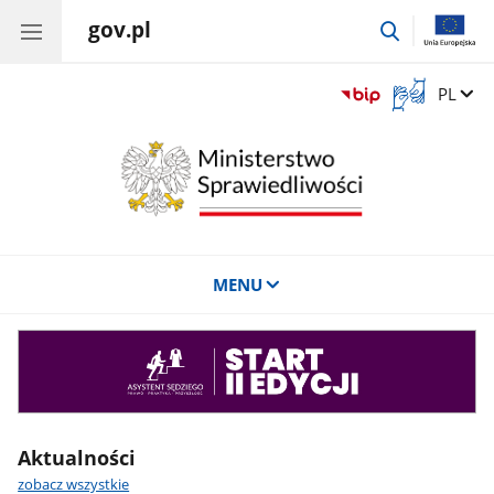
gov.pl
przejdź
do
wyszukiwar
Otwórz
Zmień 
PL
okno
z
tłumaczem
języka
migowego
MENU
Asystent
sędziego
Aktualności
zobacz wszystkie