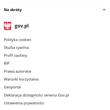
Na skróty
stopka
Strona
gov.pl
gov.pl
główna
gov.pl
Polityka cookies
Służba cywilna
Profil zaufany
BIP
Prawa autorskie
Warunki korzystania
Geoportal
Deklaracja dostępności serwisu Gov.pl
Ustawienia prywatności