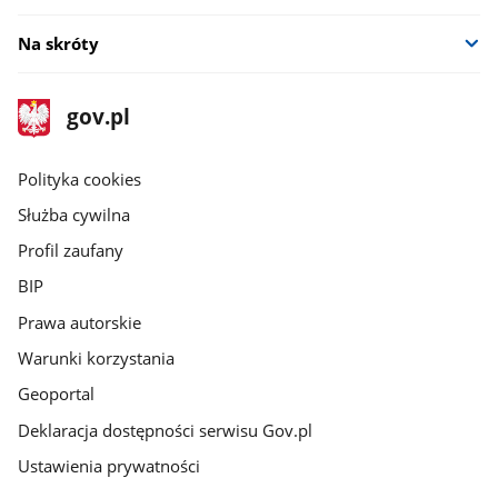
Na skróty
stopka
Strona
gov.pl
gov.pl
główna
gov.pl
Polityka cookies
Służba cywilna
Profil zaufany
BIP
Prawa autorskie
Warunki korzystania
Geoportal
Deklaracja dostępności serwisu Gov.pl
Ustawienia prywatności