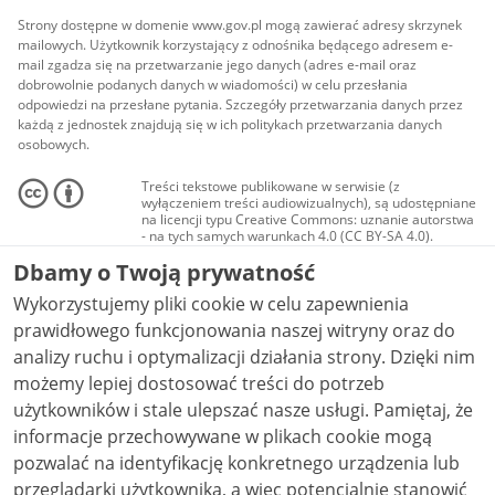
Strony dostępne w domenie www.gov.pl mogą zawierać adresy skrzynek
mailowych. Użytkownik korzystający z odnośnika będącego adresem e-
mail zgadza się na przetwarzanie jego danych (adres e-mail oraz
dobrowolnie podanych danych w wiadomości) w celu przesłania
odpowiedzi na przesłane pytania. Szczegóły przetwarzania danych przez
każdą z jednostek znajdują się w ich politykach przetwarzania danych
osobowych.
Treści tekstowe publikowane w serwisie (z
wyłączeniem treści audiowizualnych), są udostępniane
na licencji typu Creative Commons: uznanie autorstwa
- na tych samych warunkach 4.0 (CC BY-SA 4.0).
Materiały audiowizualne, w tym zdjęcia, materiały
Dbamy o Twoją prywatność
audio i wideo, są udostępniane na licencji typu
Creative Commons: uznanie autorstwa użycie
Wykorzystujemy pliki cookie w celu zapewnienia
niekomercyjne - bez utworów zależnych 4.0 (CC BY-
NC-ND 4.0), o ile nie jest to stwierdzone inaczej.
prawidłowego funkcjonowania naszej witryny oraz do
analizy ruchu i optymalizacji działania strony. Dzięki nim
możemy lepiej dostosować treści do potrzeb
użytkowników i stale ulepszać nasze usługi. Pamiętaj, że
informacje przechowywane w plikach cookie mogą
pozwalać na identyfikację konkretnego urządzenia lub
przeglądarki użytkownika, a więc potencjalnie stanowić