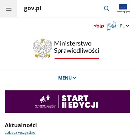
gov.pl
przejdź
do
wyszukiwar
Otwórz
Zmień 
PL
okno
z
tłumaczem
języka
migowego
MENU
Asystent
sędziego
Aktualności
zobacz wszystkie