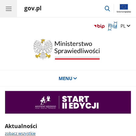
gov.pl
przejdź
do
wyszukiwar
Otwórz
Zmień 
PL
okno
z
tłumaczem
języka
migowego
MENU
Asystent
sędziego
Aktualności
zobacz wszystkie