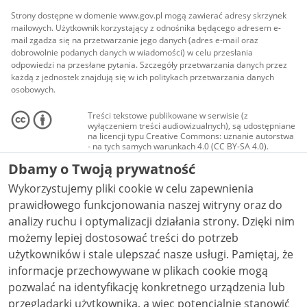
Strony dostępne w domenie www.gov.pl mogą zawierać adresy skrzynek
mailowych. Użytkownik korzystający z odnośnika będącego adresem e-
mail zgadza się na przetwarzanie jego danych (adres e-mail oraz
dobrowolnie podanych danych w wiadomości) w celu przesłania
odpowiedzi na przesłane pytania. Szczegóły przetwarzania danych przez
każdą z jednostek znajdują się w ich politykach przetwarzania danych
osobowych.
Treści tekstowe publikowane w serwisie (z
wyłączeniem treści audiowizualnych), są udostępniane
na licencji typu Creative Commons: uznanie autorstwa
- na tych samych warunkach 4.0 (CC BY-SA 4.0).
Materiały audiowizualne, w tym zdjęcia, materiały
Dbamy o Twoją prywatność
audio i wideo, są udostępniane na licencji typu
Creative Commons: uznanie autorstwa użycie
Wykorzystujemy pliki cookie w celu zapewnienia
niekomercyjne - bez utworów zależnych 4.0 (CC BY-
NC-ND 4.0), o ile nie jest to stwierdzone inaczej.
prawidłowego funkcjonowania naszej witryny oraz do
analizy ruchu i optymalizacji działania strony. Dzięki nim
możemy lepiej dostosować treści do potrzeb
użytkowników i stale ulepszać nasze usługi. Pamiętaj, że
informacje przechowywane w plikach cookie mogą
pozwalać na identyfikację konkretnego urządzenia lub
przeglądarki użytkownika, a więc potencjalnie stanowić