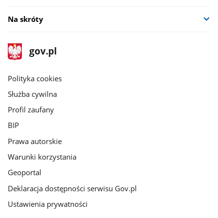
Na skróty
stopka
Strona
gov.pl
gov.pl
główna
gov.pl
Polityka cookies
Służba cywilna
Profil zaufany
BIP
Prawa autorskie
Warunki korzystania
Geoportal
Deklaracja dostępności serwisu Gov.pl
Ustawienia prywatności