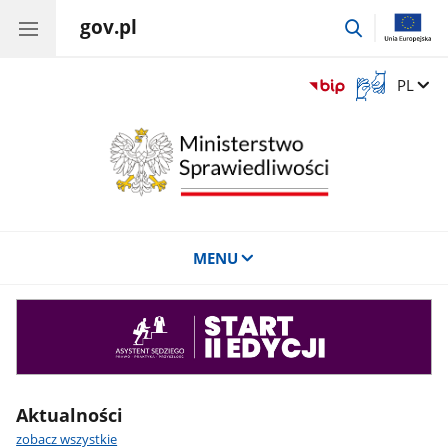
gov.pl
przejdź
do
wyszukiwar
Otwórz
Zmień 
PL
okno
z
tłumaczem
języka
migowego
MENU
Asystent
sędziego
Aktualności
zobacz wszystkie