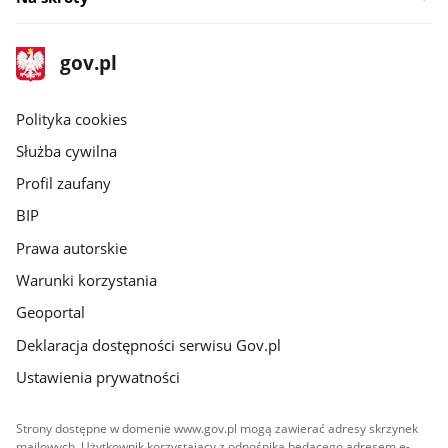
stopka
Strona
gov.pl
gov.pl
główna
gov.pl
Polityka cookies
Służba cywilna
Profil zaufany
BIP
Prawa autorskie
Warunki korzystania
Geoportal
Deklaracja dostępności serwisu Gov.pl
Ustawienia prywatności
Strony dostępne w domenie www.gov.pl mogą zawierać adresy skrzynek
mailowych. Użytkownik korzystający z odnośnika będącego adresem e-