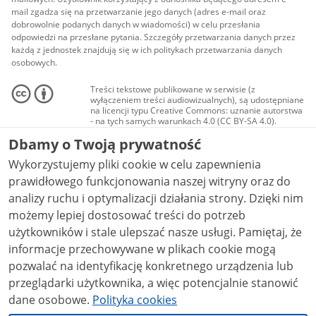
mail zgadza się na przetwarzanie jego danych (adres e-mail oraz
dobrowolnie podanych danych w wiadomości) w celu przesłania
odpowiedzi na przesłane pytania. Szczegóły przetwarzania danych przez
każdą z jednostek znajdują się w ich politykach przetwarzania danych
osobowych.
Treści tekstowe publikowane w serwisie (z
wyłączeniem treści audiowizualnych), są udostępniane
na licencji typu Creative Commons: uznanie autorstwa
- na tych samych warunkach 4.0 (CC BY-SA 4.0).
Materiały audiowizualne, w tym zdjęcia, materiały
Dbamy o Twoją prywatność
audio i wideo, są udostępniane na licencji typu
Creative Commons: uznanie autorstwa użycie
Wykorzystujemy pliki cookie w celu zapewnienia
niekomercyjne - bez utworów zależnych 4.0 (CC BY-
NC-ND 4.0), o ile nie jest to stwierdzone inaczej.
prawidłowego funkcjonowania naszej witryny oraz do
analizy ruchu i optymalizacji działania strony. Dzięki nim
możemy lepiej dostosować treści do potrzeb
użytkowników i stale ulepszać nasze usługi. Pamiętaj, że
informacje przechowywane w plikach cookie mogą
pozwalać na identyfikację konkretnego urządzenia lub
przeglądarki użytkownika, a więc potencjalnie stanowić
dane osobowe.
Polityka cookies