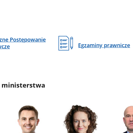
czne Postępowanie
Egzaminy prawnicze
wcze
 ministerstwa