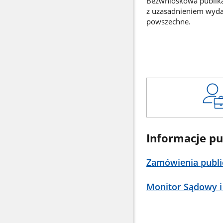
Bezwnioskowa publikac
z uzasadnieniem wyd
powszechne.
Informacje pu
Zamówienia publi
Monitor Sądowy i