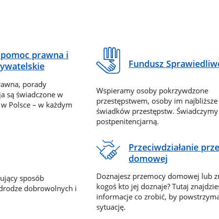
pomoc prawna i
Fundusz Sprawiedliw
ywatelskie
rawna, porady
Wspieramy osoby pokrzywdzone
ja są świadczone w
przestępstwem, osoby im najbliższe
 w Polsce – w każdym
świadków przestępstw. Świadczym
postpenitencjarną.
Przeciwdziałanie pr
domowej
Doznajesz przemocy domowej lub z
nujący sposób
kogoś kto jej doznaje? Tutaj znajdzie
 drodze dobrowolnych i
informacje co zrobić, by powstrzyma
sytuację.