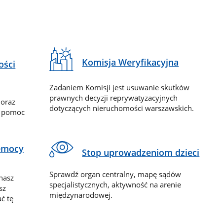
Komisja Weryfikacyjna
ości
Zadaniem Komisji jest usuwanie skutków
prawnych decyzji reprywatyzacyjnych
 oraz
dotyczących nieruchomości warszawskich.
y pomoc
zemocy
Stop uprowadzeniom dzieci
Sprawdź organ centralny, mapę sądów
nasz
specjalistycznych, aktywność na arenie
sz
międzynarodowej.
ć tę