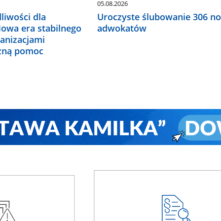
05.08.2026
liwości dla
Uroczyste ślubowanie 306 n
Nowa era stabilnego
adwokatów
ganizacjami
czną pomoc