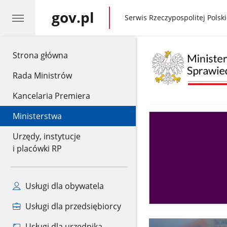
gov.pl
gov.pl
Serwis Rzeczypospolitej Polski
gov.pl
Strona główna
Rada Ministrów
Kancelaria Premiera
Ministerstwa
Asystent
sędziego
Urzędy, instytucje
i placówki RP
Usługi dla obywatela
Usługi dla przedsiębiorcy
Usługi dla urzędnika