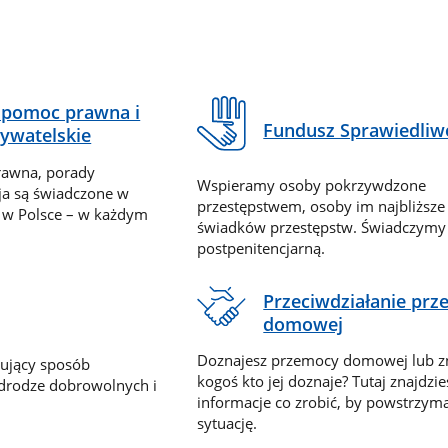
pomoc prawna i
Fundusz Sprawiedliw
ywatelskie
rawna, porady
Wspieramy osoby pokrzywdzone
ja są świadczone w
przestępstwem, osoby im najbliższe
 w Polsce – w każdym
świadków przestępstw. Świadczym
postpenitencjarną.
Przeciwdziałanie pr
domowej
Doznajesz przemocy domowej lub z
nujący sposób
kogoś kto jej doznaje? Tutaj znajdzie
 drodze dobrowolnych i
informacje co zrobić, by powstrzyma
sytuację.