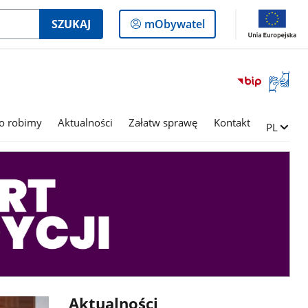
Logowanie
SZUKAJ
mObywatel
do
panelu
Otwórz
okno
z
tłumac
o robimy
Aktualności
Załatw sprawę
Kontakt
Zmień ję
PL
języka
migowe
Aktualności