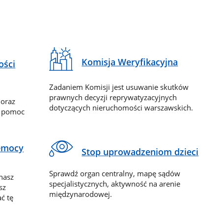
Komisja Weryfikacyjna
ości
Zadaniem Komisji jest usuwanie skutków
prawnych decyzji reprywatyzacyjnych
 oraz
dotyczących nieruchomości warszawskich.
y pomoc
zemocy
Stop uprowadzeniom dzieci
Sprawdź organ centralny, mapę sądów
nasz
specjalistycznych, aktywność na arenie
sz
międzynarodowej.
ć tę