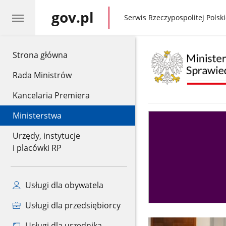
gov.pl
gov.pl
Serwis Rzeczypospolitej Polski
gov.pl
Strona główna
Rada Ministrów
Kancelaria Premiera
Ministerstwa
Asystent
sędziego
Urzędy, instytucje
i placówki RP
Usługi dla obywatela
Usługi dla przedsiębiorcy
Usługi dla urzędnika