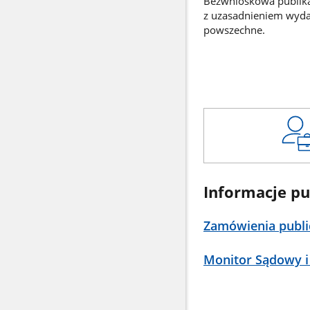
Bezwnioskowa publikac
z uzasadnieniem wyd
powszechne.
Informacje pu
Zamówienia publi
Monitor Sądowy i