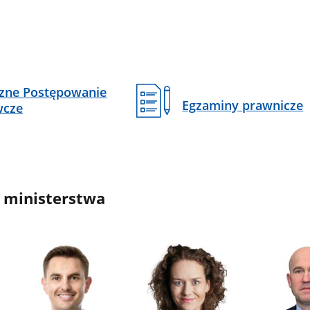
czne Postępowanie
Egzaminy prawnicze
wcze
 ministerstwa