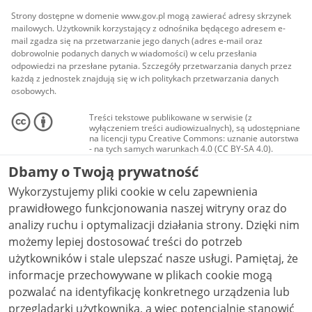
Strony dostępne w domenie www.gov.pl mogą zawierać adresy skrzynek
mailowych. Użytkownik korzystający z odnośnika będącego adresem e-
mail zgadza się na przetwarzanie jego danych (adres e-mail oraz
dobrowolnie podanych danych w wiadomości) w celu przesłania
odpowiedzi na przesłane pytania. Szczegóły przetwarzania danych przez
każdą z jednostek znajdują się w ich politykach przetwarzania danych
osobowych.
Treści tekstowe publikowane w serwisie (z
wyłączeniem treści audiowizualnych), są udostępniane
na licencji typu Creative Commons: uznanie autorstwa
- na tych samych warunkach 4.0 (CC BY-SA 4.0).
Materiały audiowizualne, w tym zdjęcia, materiały
Dbamy o Twoją prywatność
audio i wideo, są udostępniane na licencji typu
Creative Commons: uznanie autorstwa użycie
Wykorzystujemy pliki cookie w celu zapewnienia
niekomercyjne - bez utworów zależnych 4.0 (CC BY-
NC-ND 4.0), o ile nie jest to stwierdzone inaczej.
prawidłowego funkcjonowania naszej witryny oraz do
analizy ruchu i optymalizacji działania strony. Dzięki nim
możemy lepiej dostosować treści do potrzeb
użytkowników i stale ulepszać nasze usługi. Pamiętaj, że
informacje przechowywane w plikach cookie mogą
pozwalać na identyfikację konkretnego urządzenia lub
przeglądarki użytkownika, a więc potencjalnie stanowić