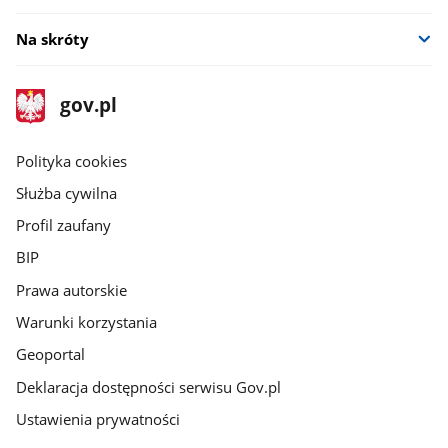
Na skróty
stopka
Strona
gov.pl
gov.pl
główna
gov.pl
Polityka cookies
Służba cywilna
Profil zaufany
BIP
Prawa autorskie
Warunki korzystania
Geoportal
Deklaracja dostępności serwisu Gov.pl
Ustawienia prywatności