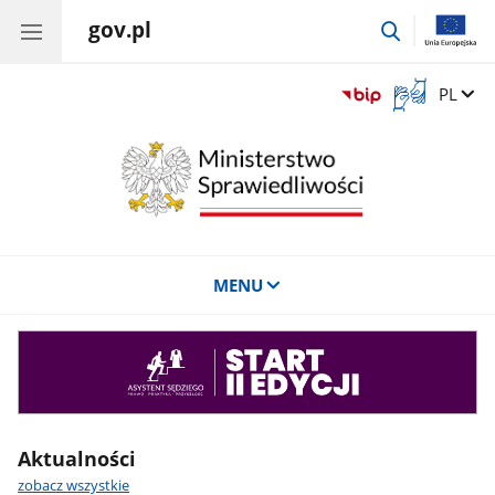
gov.pl
przejdź
do
wyszukiwar
Otwórz
Zmień 
PL
okno
z
tłumaczem
języka
migowego
MENU
Asystent
sędziego
Aktualności
zobacz wszystkie