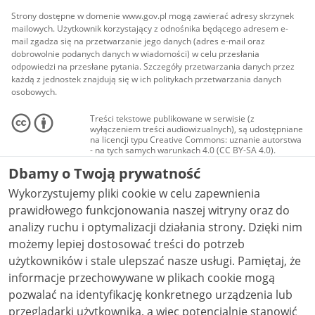
Strony dostępne w domenie www.gov.pl mogą zawierać adresy skrzynek
mailowych. Użytkownik korzystający z odnośnika będącego adresem e-
mail zgadza się na przetwarzanie jego danych (adres e-mail oraz
dobrowolnie podanych danych w wiadomości) w celu przesłania
odpowiedzi na przesłane pytania. Szczegóły przetwarzania danych przez
każdą z jednostek znajdują się w ich politykach przetwarzania danych
osobowych.
Treści tekstowe publikowane w serwisie (z
wyłączeniem treści audiowizualnych), są udostępniane
na licencji typu Creative Commons: uznanie autorstwa
- na tych samych warunkach 4.0 (CC BY-SA 4.0).
Materiały audiowizualne, w tym zdjęcia, materiały
Dbamy o Twoją prywatność
audio i wideo, są udostępniane na licencji typu
Creative Commons: uznanie autorstwa użycie
Wykorzystujemy pliki cookie w celu zapewnienia
niekomercyjne - bez utworów zależnych 4.0 (CC BY-
NC-ND 4.0), o ile nie jest to stwierdzone inaczej.
prawidłowego funkcjonowania naszej witryny oraz do
analizy ruchu i optymalizacji działania strony. Dzięki nim
możemy lepiej dostosować treści do potrzeb
użytkowników i stale ulepszać nasze usługi. Pamiętaj, że
informacje przechowywane w plikach cookie mogą
pozwalać na identyfikację konkretnego urządzenia lub
przeglądarki użytkownika, a więc potencjalnie stanowić