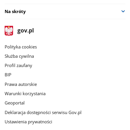
Na skróty
stopka
Strona
gov.pl
gov.pl
główna
gov.pl
Polityka cookies
Służba cywilna
Profil zaufany
BIP
Prawa autorskie
Warunki korzystania
Geoportal
Deklaracja dostępności serwisu Gov.pl
Ustawienia prywatności