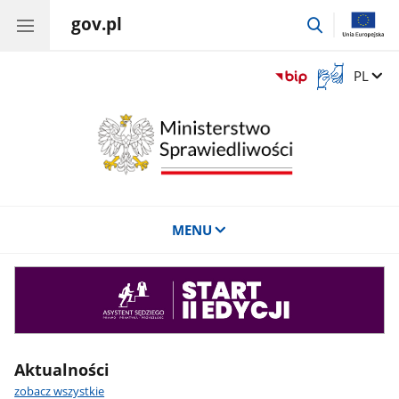
gov.pl
przejdź
do
wyszukiwar
Otwórz
Zmień 
PL
okno
z
tłumaczem
języka
migowego
MENU
Asystent
sędziego
Aktualności
zobacz wszystkie