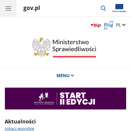
gov.pl
przejdź
do
wyszukiwar
Otwórz
Zmień 
PL
okno
z
tłumaczem
języka
migowego
MENU
Asystent
sędziego
Aktualności
zobacz wszystkie