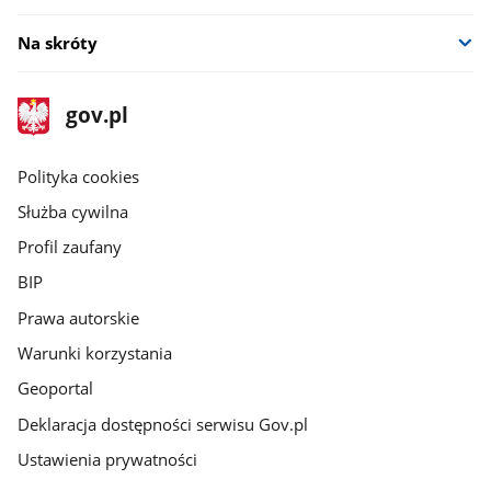
Na skróty
stopka
Strona
gov.pl
gov.pl
główna
gov.pl
Polityka cookies
Służba cywilna
Profil zaufany
BIP
Prawa autorskie
Warunki korzystania
Geoportal
Deklaracja dostępności serwisu Gov.pl
Ustawienia prywatności