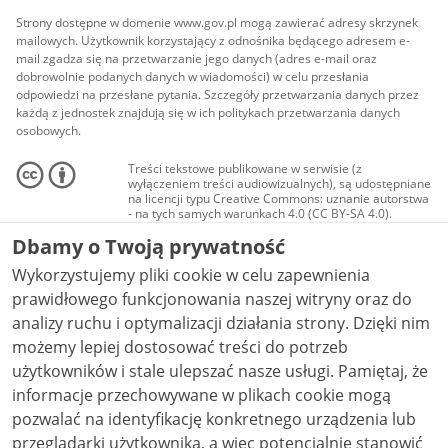
Strony dostępne w domenie www.gov.pl mogą zawierać adresy skrzynek
mailowych. Użytkownik korzystający z odnośnika będącego adresem e-
mail zgadza się na przetwarzanie jego danych (adres e-mail oraz
dobrowolnie podanych danych w wiadomości) w celu przesłania
odpowiedzi na przesłane pytania. Szczegóły przetwarzania danych przez
każdą z jednostek znajdują się w ich politykach przetwarzania danych
osobowych.
Treści tekstowe publikowane w serwisie (z
wyłączeniem treści audiowizualnych), są udostępniane
na licencji typu Creative Commons: uznanie autorstwa
- na tych samych warunkach 4.0 (CC BY-SA 4.0).
Materiały audiowizualne, w tym zdjęcia, materiały
Dbamy o Twoją prywatność
audio i wideo, są udostępniane na licencji typu
Creative Commons: uznanie autorstwa użycie
Wykorzystujemy pliki cookie w celu zapewnienia
niekomercyjne - bez utworów zależnych 4.0 (CC BY-
NC-ND 4.0), o ile nie jest to stwierdzone inaczej.
prawidłowego funkcjonowania naszej witryny oraz do
analizy ruchu i optymalizacji działania strony. Dzięki nim
możemy lepiej dostosować treści do potrzeb
użytkowników i stale ulepszać nasze usługi. Pamiętaj, że
informacje przechowywane w plikach cookie mogą
pozwalać na identyfikację konkretnego urządzenia lub
przeglądarki użytkownika, a więc potencjalnie stanowić