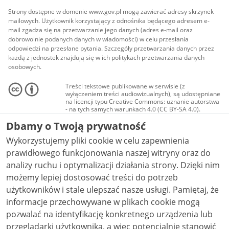
Strony dostępne w domenie www.gov.pl mogą zawierać adresy skrzynek
mailowych. Użytkownik korzystający z odnośnika będącego adresem e-
mail zgadza się na przetwarzanie jego danych (adres e-mail oraz
dobrowolnie podanych danych w wiadomości) w celu przesłania
odpowiedzi na przesłane pytania. Szczegóły przetwarzania danych przez
każdą z jednostek znajdują się w ich politykach przetwarzania danych
osobowych.
Treści tekstowe publikowane w serwisie (z
wyłączeniem treści audiowizualnych), są udostępniane
na licencji typu Creative Commons: uznanie autorstwa
- na tych samych warunkach 4.0 (CC BY-SA 4.0).
Materiały audiowizualne, w tym zdjęcia, materiały
Dbamy o Twoją prywatność
audio i wideo, są udostępniane na licencji typu
Creative Commons: uznanie autorstwa użycie
Wykorzystujemy pliki cookie w celu zapewnienia
niekomercyjne - bez utworów zależnych 4.0 (CC BY-
NC-ND 4.0), o ile nie jest to stwierdzone inaczej.
prawidłowego funkcjonowania naszej witryny oraz do
analizy ruchu i optymalizacji działania strony. Dzięki nim
możemy lepiej dostosować treści do potrzeb
użytkowników i stale ulepszać nasze usługi. Pamiętaj, że
informacje przechowywane w plikach cookie mogą
pozwalać na identyfikację konkretnego urządzenia lub
przeglądarki użytkownika, a więc potencjalnie stanowić