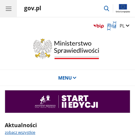
gov.pl
przejdź
do
wyszukiwar
Otwórz
Zmień 
PL
okno
z
tłumaczem
języka
migowego
MENU
Asystent
sędziego
Aktualności
zobacz wszystkie