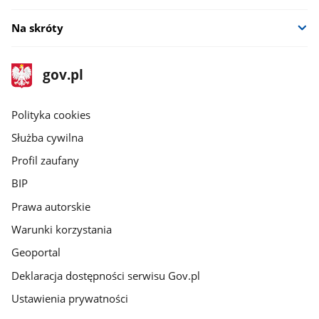
Na skróty
stopka
Strona
gov.pl
gov.pl
główna
gov.pl
Polityka cookies
Służba cywilna
Profil zaufany
BIP
Prawa autorskie
Warunki korzystania
Geoportal
Deklaracja dostępności serwisu Gov.pl
Ustawienia prywatności