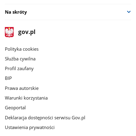
Na skróty
stopka
Strona
gov.pl
gov.pl
główna
gov.pl
Polityka cookies
Służba cywilna
Profil zaufany
BIP
Prawa autorskie
Warunki korzystania
Geoportal
Deklaracja dostępności serwisu Gov.pl
Ustawienia prywatności