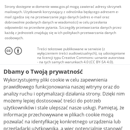
Strony dostępne w domenie www.gov.pl mogą zawierać adresy skrzynek
mailowych. Użytkownik korzystający z odnośnika będącego adresem e-
mail zgadza się na przetwarzanie jego danych (adres e-mail oraz
dobrowolnie podanych danych w wiadomości) w celu przesłania
odpowiedzi na przesłane pytania. Szczegóły przetwarzania danych przez
każdą z jednostek znajdują się w ich politykach przetwarzania danych
osobowych.
Treści tekstowe publikowane w serwisie (z
wyłączeniem treści audiowizualnych), są udostępniane
na licencji typu Creative Commons: uznanie autorstwa
- na tych samych warunkach 4.0 (CC BY-SA 4.0).
Materiały audiowizualne, w tym zdjęcia, materiały
Dbamy o Twoją prywatność
audio i wideo, są udostępniane na licencji typu
Creative Commons: uznanie autorstwa użycie
Wykorzystujemy pliki cookie w celu zapewnienia
niekomercyjne - bez utworów zależnych 4.0 (CC BY-
NC-ND 4.0), o ile nie jest to stwierdzone inaczej.
prawidłowego funkcjonowania naszej witryny oraz do
analizy ruchu i optymalizacji działania strony. Dzięki nim
możemy lepiej dostosować treści do potrzeb
użytkowników i stale ulepszać nasze usługi. Pamiętaj, że
informacje przechowywane w plikach cookie mogą
pozwalać na identyfikację konkretnego urządzenia lub
przeglądarki użytkownika, a więc potencjalnie stanowić