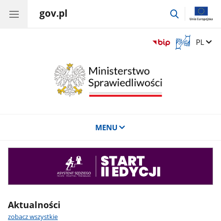
gov.pl
przejdź
do
wyszukiwar
Otwórz
Zmień 
PL
okno
z
tłumaczem
języka
migowego
MENU
Asystent
sędziego
Aktualności
zobacz wszystkie