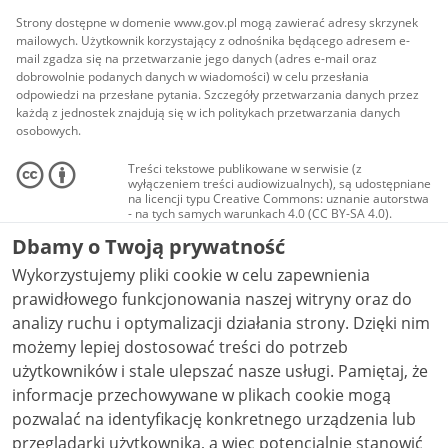
Strony dostępne w domenie www.gov.pl mogą zawierać adresy skrzynek
mailowych. Użytkownik korzystający z odnośnika będącego adresem e-
mail zgadza się na przetwarzanie jego danych (adres e-mail oraz
dobrowolnie podanych danych w wiadomości) w celu przesłania
odpowiedzi na przesłane pytania. Szczegóły przetwarzania danych przez
każdą z jednostek znajdują się w ich politykach przetwarzania danych
osobowych.
Treści tekstowe publikowane w serwisie (z
wyłączeniem treści audiowizualnych), są udostępniane
na licencji typu Creative Commons: uznanie autorstwa
- na tych samych warunkach 4.0 (CC BY-SA 4.0).
Materiały audiowizualne, w tym zdjęcia, materiały
Dbamy o Twoją prywatność
audio i wideo, są udostępniane na licencji typu
Creative Commons: uznanie autorstwa użycie
Wykorzystujemy pliki cookie w celu zapewnienia
niekomercyjne - bez utworów zależnych 4.0 (CC BY-
NC-ND 4.0), o ile nie jest to stwierdzone inaczej.
prawidłowego funkcjonowania naszej witryny oraz do
analizy ruchu i optymalizacji działania strony. Dzięki nim
możemy lepiej dostosować treści do potrzeb
użytkowników i stale ulepszać nasze usługi. Pamiętaj, że
informacje przechowywane w plikach cookie mogą
pozwalać na identyfikację konkretnego urządzenia lub
przeglądarki użytkownika, a więc potencjalnie stanowić