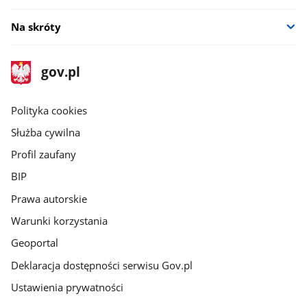
Na skróty
stopka
Strona
gov.pl
gov.pl
główna
gov.pl
Polityka cookies
Służba cywilna
Profil zaufany
BIP
Prawa autorskie
Warunki korzystania
Geoportal
Deklaracja dostępności serwisu Gov.pl
Ustawienia prywatności