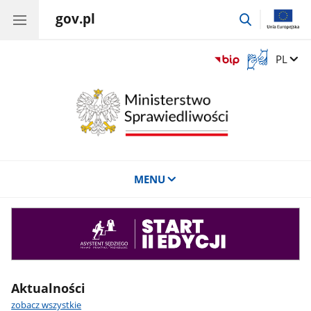
gov.pl
przejdź
do
wyszukiwar
Otwórz
Zmień 
PL
okno
z
tłumaczem
języka
migowego
MENU
Asystent
sędziego
Aktualności
zobacz wszystkie