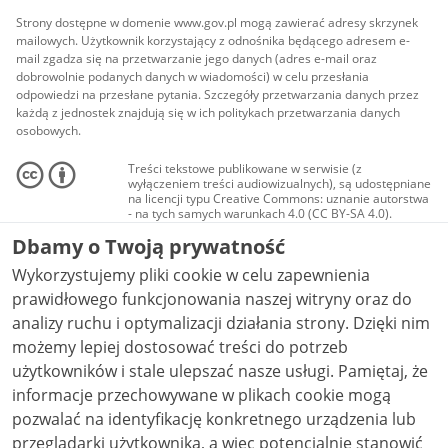
Strony dostępne w domenie www.gov.pl mogą zawierać adresy skrzynek
mailowych. Użytkownik korzystający z odnośnika będącego adresem e-
mail zgadza się na przetwarzanie jego danych (adres e-mail oraz
dobrowolnie podanych danych w wiadomości) w celu przesłania
odpowiedzi na przesłane pytania. Szczegóły przetwarzania danych przez
każdą z jednostek znajdują się w ich politykach przetwarzania danych
osobowych.
Treści tekstowe publikowane w serwisie (z
wyłączeniem treści audiowizualnych), są udostępniane
na licencji typu Creative Commons: uznanie autorstwa
- na tych samych warunkach 4.0 (CC BY-SA 4.0).
Materiały audiowizualne, w tym zdjęcia, materiały
Dbamy o Twoją prywatność
audio i wideo, są udostępniane na licencji typu
Creative Commons: uznanie autorstwa użycie
Wykorzystujemy pliki cookie w celu zapewnienia
niekomercyjne - bez utworów zależnych 4.0 (CC BY-
NC-ND 4.0), o ile nie jest to stwierdzone inaczej.
prawidłowego funkcjonowania naszej witryny oraz do
analizy ruchu i optymalizacji działania strony. Dzięki nim
możemy lepiej dostosować treści do potrzeb
użytkowników i stale ulepszać nasze usługi. Pamiętaj, że
informacje przechowywane w plikach cookie mogą
pozwalać na identyfikację konkretnego urządzenia lub
przeglądarki użytkownika, a więc potencjalnie stanowić