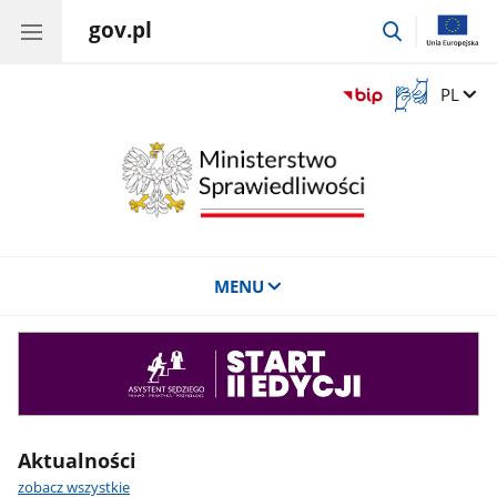
gov.pl
przejdź
do
wyszukiwar
Otwórz
Zmień 
PL
okno
z
tłumaczem
języka
migowego
MENU
Asystent
sędziego
Aktualności
zobacz wszystkie