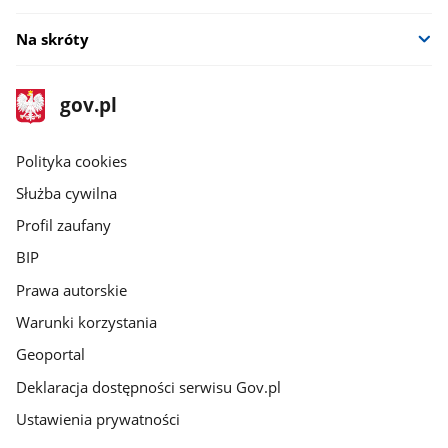
Na skróty
stopka
Strona
gov.pl
gov.pl
główna
gov.pl
Polityka cookies
Służba cywilna
Profil zaufany
BIP
Prawa autorskie
Warunki korzystania
Geoportal
Deklaracja dostępności serwisu Gov.pl
Ustawienia prywatności