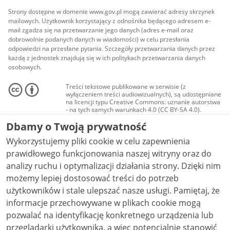
Strony dostępne w domenie www.gov.pl mogą zawierać adresy skrzynek
mailowych. Użytkownik korzystający z odnośnika będącego adresem e-
mail zgadza się na przetwarzanie jego danych (adres e-mail oraz
dobrowolnie podanych danych w wiadomości) w celu przesłania
odpowiedzi na przesłane pytania. Szczegóły przetwarzania danych przez
każdą z jednostek znajdują się w ich politykach przetwarzania danych
osobowych.
Treści tekstowe publikowane w serwisie (z
wyłączeniem treści audiowizualnych), są udostępniane
na licencji typu Creative Commons: uznanie autorstwa
- na tych samych warunkach 4.0 (CC BY-SA 4.0).
Materiały audiowizualne, w tym zdjęcia, materiały
Dbamy o Twoją prywatność
audio i wideo, są udostępniane na licencji typu
Creative Commons: uznanie autorstwa użycie
Wykorzystujemy pliki cookie w celu zapewnienia
niekomercyjne - bez utworów zależnych 4.0 (CC BY-
NC-ND 4.0), o ile nie jest to stwierdzone inaczej.
prawidłowego funkcjonowania naszej witryny oraz do
analizy ruchu i optymalizacji działania strony. Dzięki nim
możemy lepiej dostosować treści do potrzeb
użytkowników i stale ulepszać nasze usługi. Pamiętaj, że
informacje przechowywane w plikach cookie mogą
pozwalać na identyfikację konkretnego urządzenia lub
przeglądarki użytkownika, a więc potencjalnie stanowić