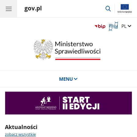
gov.pl
przejdź
do
wyszukiwar
Otwórz
Zmień 
PL
okno
z
tłumaczem
języka
migowego
MENU
Asystent
sędziego
Aktualności
zobacz wszystkie