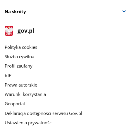
Na skróty
stopka
Strona
gov.pl
gov.pl
główna
gov.pl
Polityka cookies
Służba cywilna
Profil zaufany
BIP
Prawa autorskie
Warunki korzystania
Geoportal
Deklaracja dostępności serwisu Gov.pl
Ustawienia prywatności