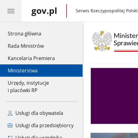
gov.pl
gov.pl
Serwis Rzeczypospolitej Polski
gov.pl
Strona główna
Rada Ministrów
Kancelaria Premiera
Ministerstwa
Asystent
sędziego
Urzędy, instytucje
i placówki RP
Usługi dla obywatela
Usługi dla przedsiębiorcy
Usługi dla urzędnika