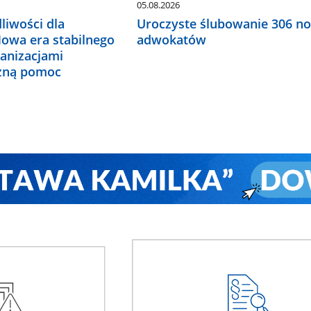
05.08.2026
liwości dla
Uroczyste ślubowanie 306 n
Nowa era stabilnego
adwokatów
ganizacjami
czną pomoc