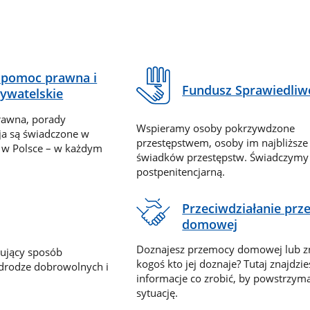
pomoc prawna i
Fundusz Sprawiedliw
ywatelskie
rawna, porady
Wspieramy osoby pokrzywdzone
ja są świadczone w
przestępstwem, osoby im najbliższe
 w Polsce – w każdym
świadków przestępstw. Świadczym
postpenitencjarną.
Przeciwdziałanie pr
domowej
Doznajesz przemocy domowej lub z
nujący sposób
kogoś kto jej doznaje? Tutaj znajdzie
 drodze dobrowolnych i
informacje co zrobić, by powstrzyma
sytuację.