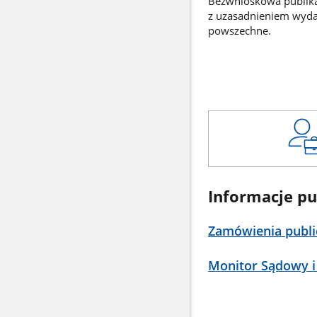
Bezwnioskowa publikac
z uzasadnieniem wyd
powszechne.
Informacje pu
Zamówienia publi
Monitor Sądowy i