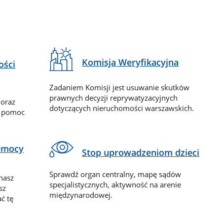
Komisja Weryfikacyjna
ości
Zadaniem Komisji jest usuwanie skutków
prawnych decyzji reprywatyzacyjnych
 oraz
dotyczących nieruchomości warszawskich.
y pomoc
zemocy
Stop uprowadzeniom dzieci
Sprawdź organ centralny, mapę sądów
nasz
specjalistycznych, aktywność na arenie
sz
międzynarodowej.
ć tę