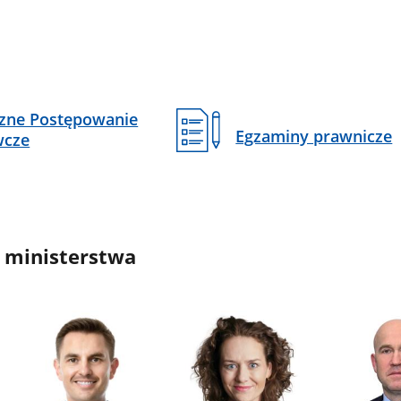
czne Postępowanie
Egzaminy prawnicze
wcze
 ministerstwa