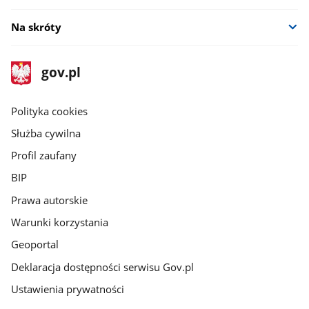
Na skróty
stopka
Strona
gov.pl
gov.pl
główna
gov.pl
Polityka cookies
Służba cywilna
Profil zaufany
BIP
Prawa autorskie
Warunki korzystania
Geoportal
Deklaracja dostępności serwisu Gov.pl
Ustawienia prywatności