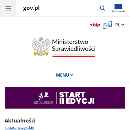
gov.pl
przejdź
do
wyszukiwar
Otwórz
Zmień 
PL
okno
z
tłumaczem
języka
migowego
MENU
Asystent
sędziego
Aktualności
zobacz wszystkie