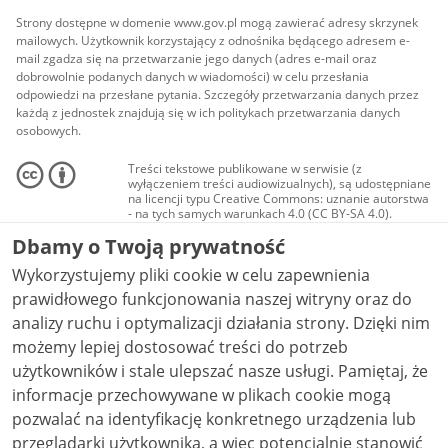
Strony dostępne w domenie www.gov.pl mogą zawierać adresy skrzynek
mailowych. Użytkownik korzystający z odnośnika będącego adresem e-
mail zgadza się na przetwarzanie jego danych (adres e-mail oraz
dobrowolnie podanych danych w wiadomości) w celu przesłania
odpowiedzi na przesłane pytania. Szczegóły przetwarzania danych przez
każdą z jednostek znajdują się w ich politykach przetwarzania danych
osobowych.
Treści tekstowe publikowane w serwisie (z
wyłączeniem treści audiowizualnych), są udostępniane
na licencji typu Creative Commons: uznanie autorstwa
- na tych samych warunkach 4.0 (CC BY-SA 4.0).
Materiały audiowizualne, w tym zdjęcia, materiały
Dbamy o Twoją prywatność
audio i wideo, są udostępniane na licencji typu
Creative Commons: uznanie autorstwa użycie
Wykorzystujemy pliki cookie w celu zapewnienia
niekomercyjne - bez utworów zależnych 4.0 (CC BY-
NC-ND 4.0), o ile nie jest to stwierdzone inaczej.
prawidłowego funkcjonowania naszej witryny oraz do
analizy ruchu i optymalizacji działania strony. Dzięki nim
możemy lepiej dostosować treści do potrzeb
użytkowników i stale ulepszać nasze usługi. Pamiętaj, że
informacje przechowywane w plikach cookie mogą
pozwalać na identyfikację konkretnego urządzenia lub
przeglądarki użytkownika, a więc potencjalnie stanowić