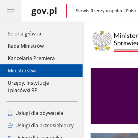
gov.pl
gov.pl
Serwis Rzeczypospolitej Polski
gov.pl
Strona główna
Rada Ministrów
Kancelaria Premiera
Ministerstwa
Asystent
sędziego
Urzędy, instytucje
i placówki RP
Usługi dla obywatela
Usługi dla przedsiębiorcy
Usługi dla urzędnika