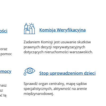
Komisja Weryfikacyjna
ości
Zadaniem Komisji jest usuwanie skutków
prawnych decyzji reprywatyzacyjnych
 oraz
dotyczących nieruchomości warszawskich.
y pomoc
zemocy
Stop uprowadzeniom dzieci
Sprawdź organ centralny, mapę sądów
nasz
specjalistycznych, aktywność na arenie
sz
międzynarodowej.
ć tę