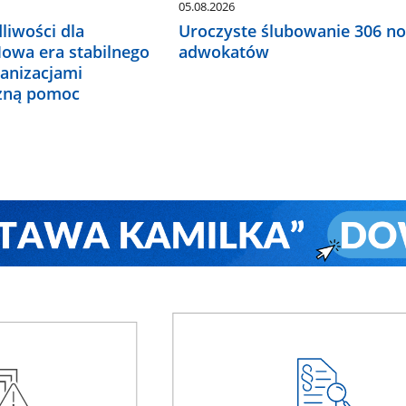
05.08.2026
liwości dla
Uroczyste ślubowanie 306 n
Nowa era stabilnego
adwokatów
ganizacjami
czną pomoc