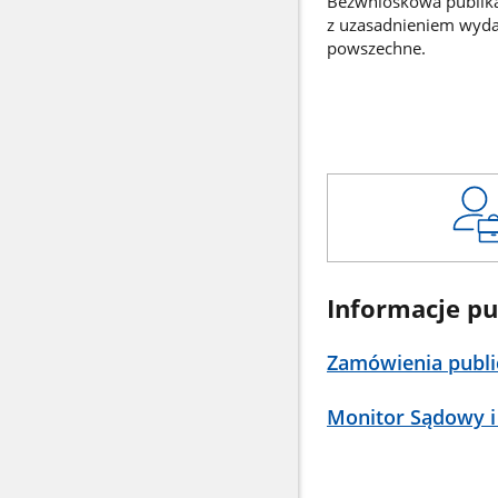
Bezwnioskowa publikac
z uzasadnieniem wyd
powszechne.
Informacje pu
Zamówienia publi
Monitor Sądowy i