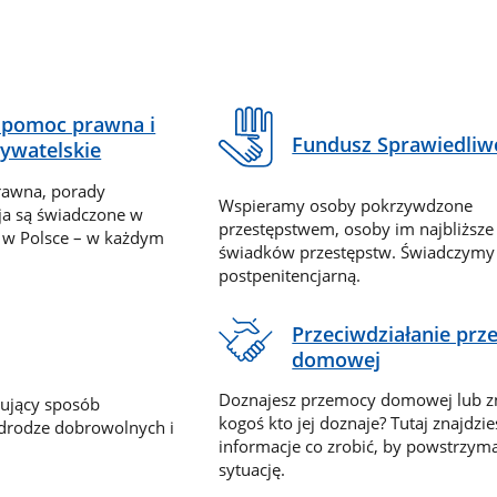
pomoc prawna i
Fundusz Sprawiedliw
ywatelskie
rawna, porady
Wspieramy osoby pokrzywdzone
ja są świadczone w
przestępstwem, osoby im najbliższe
 w Polsce – w każdym
świadków przestępstw. Świadczym
postpenitencjarną.
Przeciwdziałanie pr
domowej
Doznajesz przemocy domowej lub z
nujący sposób
kogoś kto jej doznaje? Tutaj znajdzie
 drodze dobrowolnych i
informacje co zrobić, by powstrzyma
sytuację.