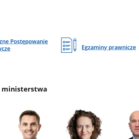
czne Postępowanie
Egzaminy prawnicze
wcze
 ministerstwa