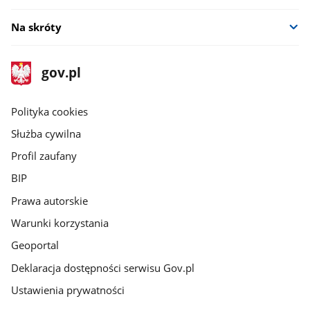
Na skróty
stopka
Strona
gov.pl
gov.pl
główna
gov.pl
Polityka cookies
Służba cywilna
Profil zaufany
BIP
Prawa autorskie
Warunki korzystania
Geoportal
Deklaracja dostępności serwisu Gov.pl
Ustawienia prywatności