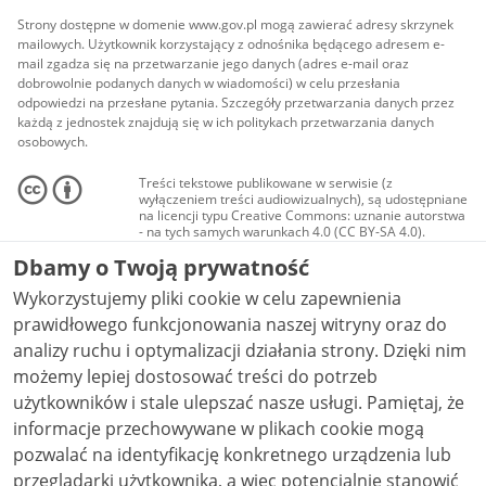
Strony dostępne w domenie www.gov.pl mogą zawierać adresy skrzynek
mailowych. Użytkownik korzystający z odnośnika będącego adresem e-
mail zgadza się na przetwarzanie jego danych (adres e-mail oraz
dobrowolnie podanych danych w wiadomości) w celu przesłania
odpowiedzi na przesłane pytania. Szczegóły przetwarzania danych przez
każdą z jednostek znajdują się w ich politykach przetwarzania danych
osobowych.
Treści tekstowe publikowane w serwisie (z
wyłączeniem treści audiowizualnych), są udostępniane
na licencji typu Creative Commons: uznanie autorstwa
- na tych samych warunkach 4.0 (CC BY-SA 4.0).
Materiały audiowizualne, w tym zdjęcia, materiały
Dbamy o Twoją prywatność
audio i wideo, są udostępniane na licencji typu
Creative Commons: uznanie autorstwa użycie
Wykorzystujemy pliki cookie w celu zapewnienia
niekomercyjne - bez utworów zależnych 4.0 (CC BY-
NC-ND 4.0), o ile nie jest to stwierdzone inaczej.
prawidłowego funkcjonowania naszej witryny oraz do
analizy ruchu i optymalizacji działania strony. Dzięki nim
możemy lepiej dostosować treści do potrzeb
użytkowników i stale ulepszać nasze usługi. Pamiętaj, że
informacje przechowywane w plikach cookie mogą
pozwalać na identyfikację konkretnego urządzenia lub
przeglądarki użytkownika, a więc potencjalnie stanowić