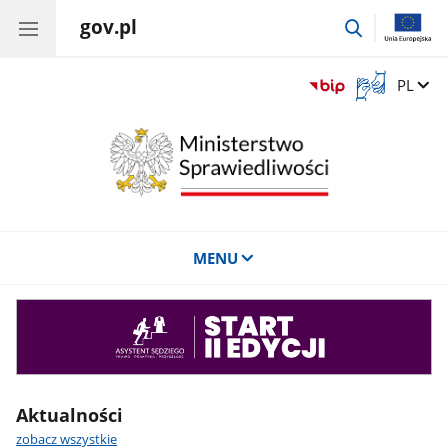
gov.pl
przejdź
do
wyszukiwar
Otwórz
Zmień 
PL
okno
z
tłumaczem
języka
migowego
MENU
Asystent
sędziego
Aktualności
zobacz wszystkie