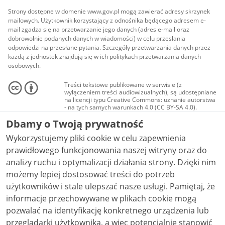
Strony dostępne w domenie www.gov.pl mogą zawierać adresy skrzynek
mailowych. Użytkownik korzystający z odnośnika będącego adresem e-
mail zgadza się na przetwarzanie jego danych (adres e-mail oraz
dobrowolnie podanych danych w wiadomości) w celu przesłania
odpowiedzi na przesłane pytania. Szczegóły przetwarzania danych przez
każdą z jednostek znajdują się w ich politykach przetwarzania danych
osobowych.
Treści tekstowe publikowane w serwisie (z
wyłączeniem treści audiowizualnych), są udostępniane
na licencji typu Creative Commons: uznanie autorstwa
- na tych samych warunkach 4.0 (CC BY-SA 4.0).
Materiały audiowizualne, w tym zdjęcia, materiały
Dbamy o Twoją prywatność
audio i wideo, są udostępniane na licencji typu
Creative Commons: uznanie autorstwa użycie
Wykorzystujemy pliki cookie w celu zapewnienia
niekomercyjne - bez utworów zależnych 4.0 (CC BY-
NC-ND 4.0), o ile nie jest to stwierdzone inaczej.
prawidłowego funkcjonowania naszej witryny oraz do
analizy ruchu i optymalizacji działania strony. Dzięki nim
możemy lepiej dostosować treści do potrzeb
użytkowników i stale ulepszać nasze usługi. Pamiętaj, że
informacje przechowywane w plikach cookie mogą
pozwalać na identyfikację konkretnego urządzenia lub
przeglądarki użytkownika, a więc potencjalnie stanowić