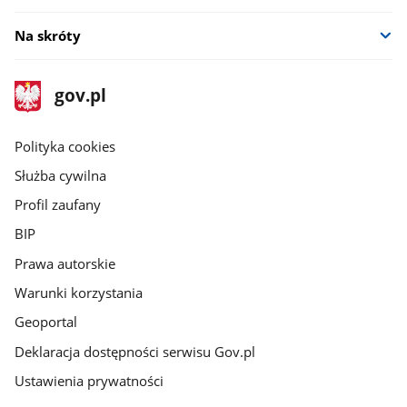
Na skróty
stopka
Strona
gov.pl
gov.pl
główna
gov.pl
Polityka cookies
Służba cywilna
Profil zaufany
BIP
Prawa autorskie
Warunki korzystania
Geoportal
Deklaracja dostępności serwisu Gov.pl
Ustawienia prywatności