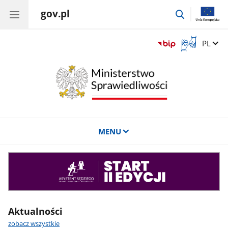
gov.pl
przejdź
do
wyszukiwar
Otwórz
Zmień 
PL
okno
z
tłumaczem
języka
migowego
MENU
Asystent
sędziego
Aktualności
zobacz wszystkie