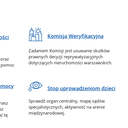
Komisja Weryfikacyjna
ości
Zadaniem Komisji jest usuwanie skutków
prawnych decyzji reprywatyzacyjnych
 oraz
dotyczących nieruchomości warszawskich.
y pomoc
zemocy
Stop uprowadzeniom dzieci
Sprawdź organ centralny, mapę sądów
nasz
specjalistycznych, aktywność na arenie
sz
międzynarodowej.
ć tę