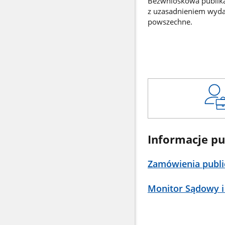
Bezwnioskowa publikac
z uzasadnieniem wyd
powszechne.
Informacje pu
Zamówienia publi
Monitor Sądowy i