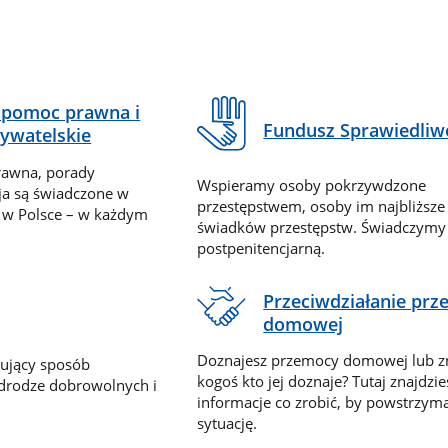
pomoc prawna i
Fundusz Sprawiedliw
ywatelskie
rawna, porady
Wspieramy osoby pokrzywdzone
ja są świadczone w
przestępstwem, osoby im najbliższe
 w Polsce – w każdym
świadków przestępstw. Świadczym
postpenitencjarną.
Przeciwdziałanie pr
domowej
Doznajesz przemocy domowej lub z
nujący sposób
kogoś kto jej doznaje? Tutaj znajdzie
 drodze dobrowolnych i
informacje co zrobić, by powstrzyma
sytuację.