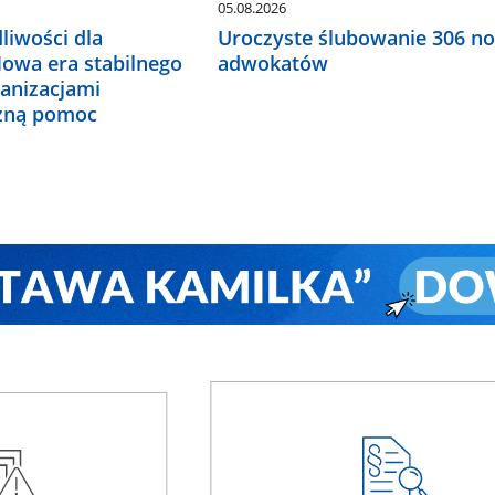
05.08.2026
liwości dla
Uroczyste ślubowanie 306 n
Nowa era stabilnego
adwokatów
ganizacjami
czną pomoc