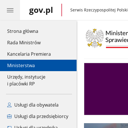
gov.pl
gov.pl
Serwis Rzeczypospolitej Polski
gov.pl
Strona główna
Rada Ministrów
Kancelaria Premiera
Ministerstwa
Asystent
sędziego
Urzędy, instytucje
i placówki RP
Usługi dla obywatela
Usługi dla przedsiębiorcy
Usługi dla urzędnika