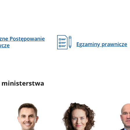
czne Postępowanie
Egzaminy prawnicze
wcze
 ministerstwa