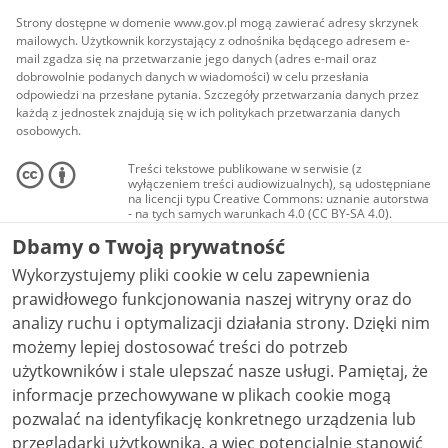
Strony dostępne w domenie www.gov.pl mogą zawierać adresy skrzynek
mailowych. Użytkownik korzystający z odnośnika będącego adresem e-
mail zgadza się na przetwarzanie jego danych (adres e-mail oraz
dobrowolnie podanych danych w wiadomości) w celu przesłania
odpowiedzi na przesłane pytania. Szczegóły przetwarzania danych przez
każdą z jednostek znajdują się w ich politykach przetwarzania danych
osobowych.
Treści tekstowe publikowane w serwisie (z
wyłączeniem treści audiowizualnych), są udostępniane
na licencji typu Creative Commons: uznanie autorstwa
- na tych samych warunkach 4.0 (CC BY-SA 4.0).
Materiały audiowizualne, w tym zdjęcia, materiały
Dbamy o Twoją prywatność
audio i wideo, są udostępniane na licencji typu
Creative Commons: uznanie autorstwa użycie
Wykorzystujemy pliki cookie w celu zapewnienia
niekomercyjne - bez utworów zależnych 4.0 (CC BY-
NC-ND 4.0), o ile nie jest to stwierdzone inaczej.
prawidłowego funkcjonowania naszej witryny oraz do
analizy ruchu i optymalizacji działania strony. Dzięki nim
możemy lepiej dostosować treści do potrzeb
użytkowników i stale ulepszać nasze usługi. Pamiętaj, że
informacje przechowywane w plikach cookie mogą
pozwalać na identyfikację konkretnego urządzenia lub
przeglądarki użytkownika, a więc potencjalnie stanowić