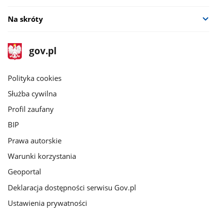
Na skróty
stopka
Strona
gov.pl
gov.pl
główna
gov.pl
Polityka cookies
Służba cywilna
Profil zaufany
BIP
Prawa autorskie
Warunki korzystania
Geoportal
Deklaracja dostępności serwisu Gov.pl
Ustawienia prywatności