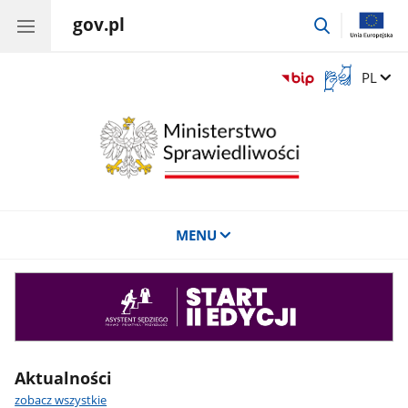
gov.pl
przejdź
do
wyszukiwar
Otwórz
Zmień 
PL
okno
z
tłumaczem
języka
migowego
MENU
Asystent
sędziego
Aktualności
zobacz wszystkie