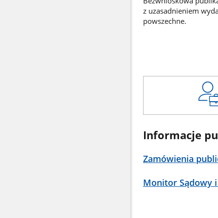
Bezwnioskowa publikac
z uzasadnieniem wyd
powszechne.
Informacje pu
Zamówienia publi
Monitor Sądowy i