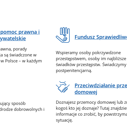
pomoc prawna i
Fundusz Sprawiedliw
ywatelskie
rawna, porady
Wspieramy osoby pokrzywdzone
ja są świadczone w
przestępstwem, osoby im najbliższe
 w Polsce – w każdym
świadków przestępstw. Świadczym
postpenitencjarną.
Przeciwdziałanie pr
domowej
Doznajesz przemocy domowej lub z
nujący sposób
kogoś kto jej doznaje? Tutaj znajdzie
 drodze dobrowolnych i
informacje co zrobić, by powstrzyma
sytuację.