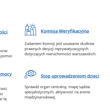
Komisja Weryfikacyjna
ości
Zadaniem Komisji jest usuwanie skutków
prawnych decyzji reprywatyzacyjnych
 oraz
dotyczących nieruchomości warszawskich.
y pomoc
zemocy
Stop uprowadzeniom dzieci
Sprawdź organ centralny, mapę sądów
nasz
specjalistycznych, aktywność na arenie
sz
międzynarodowej.
ć tę