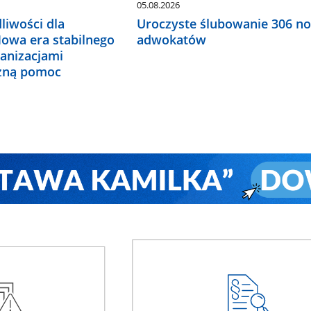
05.08.2026
liwości dla
Uroczyste ślubowanie 306 n
Nowa era stabilnego
adwokatów
ganizacjami
czną pomoc