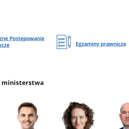
czne Postępowanie
Egzaminy prawnicze
wcze
 ministerstwa