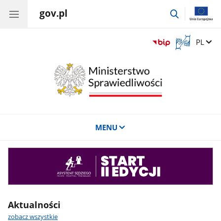
gov.pl
przejdź
do
wyszukiwar
Otwórz
Zmień 
PL
okno
z
tłumaczem
języka
migowego
MENU
Asystent
sędziego
Aktualności
zobacz wszystkie