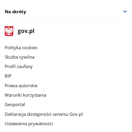
Na skróty
stopka
Strona
gov.pl
gov.pl
główna
gov.pl
Polityka cookies
Służba cywilna
Profil zaufany
BIP
Prawa autorskie
Warunki korzystania
Geoportal
Deklaracja dostępności serwisu Gov.pl
Ustawienia prywatności