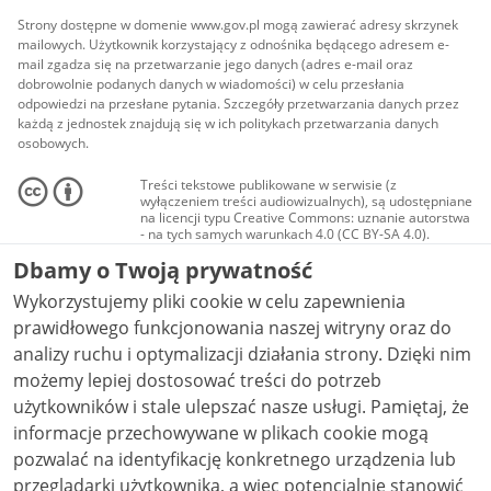
Strony dostępne w domenie www.gov.pl mogą zawierać adresy skrzynek
mailowych. Użytkownik korzystający z odnośnika będącego adresem e-
mail zgadza się na przetwarzanie jego danych (adres e-mail oraz
dobrowolnie podanych danych w wiadomości) w celu przesłania
odpowiedzi na przesłane pytania. Szczegóły przetwarzania danych przez
każdą z jednostek znajdują się w ich politykach przetwarzania danych
osobowych.
Treści tekstowe publikowane w serwisie (z
wyłączeniem treści audiowizualnych), są udostępniane
na licencji typu Creative Commons: uznanie autorstwa
- na tych samych warunkach 4.0 (CC BY-SA 4.0).
Materiały audiowizualne, w tym zdjęcia, materiały
Dbamy o Twoją prywatność
audio i wideo, są udostępniane na licencji typu
Creative Commons: uznanie autorstwa użycie
Wykorzystujemy pliki cookie w celu zapewnienia
niekomercyjne - bez utworów zależnych 4.0 (CC BY-
NC-ND 4.0), o ile nie jest to stwierdzone inaczej.
prawidłowego funkcjonowania naszej witryny oraz do
analizy ruchu i optymalizacji działania strony. Dzięki nim
możemy lepiej dostosować treści do potrzeb
użytkowników i stale ulepszać nasze usługi. Pamiętaj, że
informacje przechowywane w plikach cookie mogą
pozwalać na identyfikację konkretnego urządzenia lub
przeglądarki użytkownika, a więc potencjalnie stanowić