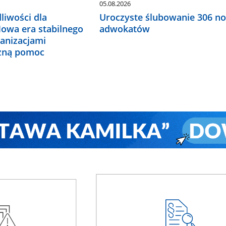
05.08.2026
liwości dla
Uroczyste ślubowanie 306 n
Nowa era stabilnego
adwokatów
ganizacjami
czną pomoc