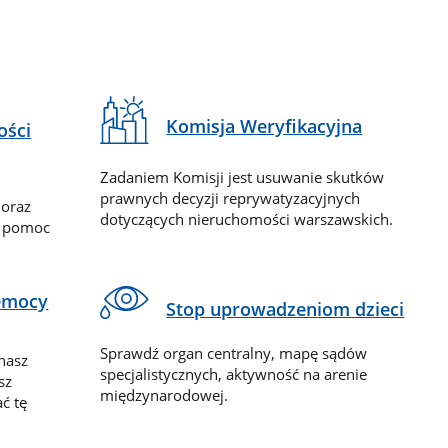
Komisja Weryfikacyjna
ości
Zadaniem Komisji jest usuwanie skutków
prawnych decyzji reprywatyzacyjnych
 oraz
dotyczących nieruchomości warszawskich.
y pomoc
zemocy
Stop uprowadzeniom dzieci
Sprawdź organ centralny, mapę sądów
nasz
specjalistycznych, aktywność na arenie
sz
międzynarodowej.
ć tę