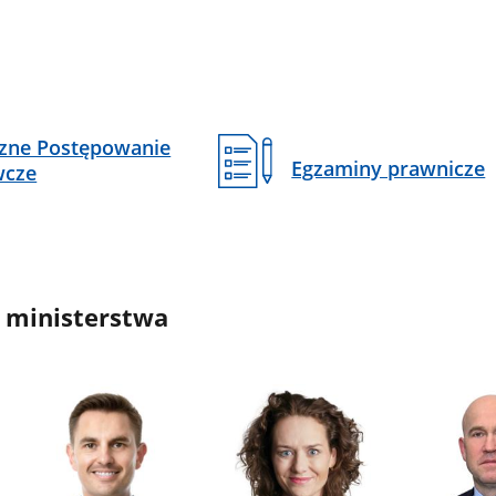
czne Postępowanie
Egzaminy prawnicze
wcze
 ministerstwa