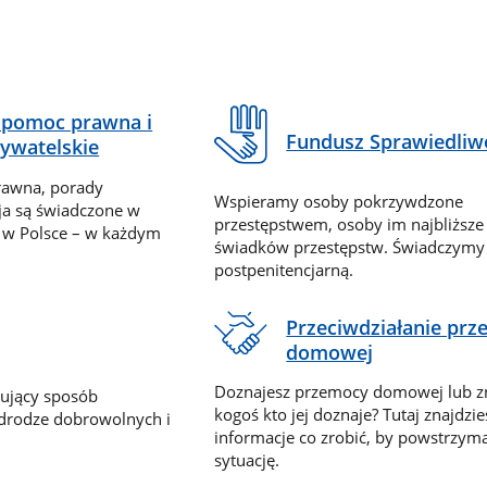
pomoc prawna i
Fundusz Sprawiedliw
ywatelskie
rawna, porady
Wspieramy osoby pokrzywdzone
ja są świadczone w
przestępstwem, osoby im najbliższe
 w Polsce – w każdym
świadków przestępstw. Świadczym
postpenitencjarną.
Przeciwdziałanie pr
domowej
Doznajesz przemocy domowej lub z
nujący sposób
kogoś kto jej doznaje? Tutaj znajdzie
 drodze dobrowolnych i
informacje co zrobić, by powstrzyma
sytuację.