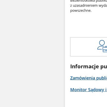
Bezwnioskowa publikac
z uzasadnieniem wyd
powszechne.
Informacje pu
Zamówienia publi
Monitor Sądowy i