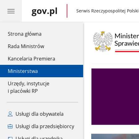
gov.pl
gov.pl
Serwis Rzeczypospolitej Polski
gov.pl
Strona główna
Rada Ministrów
Kancelaria Premiera
Ministerstwa
Asystent
sędziego
Urzędy, instytucje
i placówki RP
Usługi dla obywatela
Usługi dla przedsiębiorcy
Usługi dla urzędnika