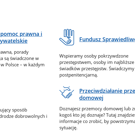
pomoc prawna i
Fundusz Sprawiedliw
ywatelskie
rawna, porady
Wspieramy osoby pokrzywdzone
ja są świadczone w
przestępstwem, osoby im najbliższe
 w Polsce – w każdym
świadków przestępstw. Świadczym
postpenitencjarną.
Przeciwdziałanie pr
domowej
Doznajesz przemocy domowej lub z
nujący sposób
kogoś kto jej doznaje? Tutaj znajdzie
 drodze dobrowolnych i
informacje co zrobić, by powstrzyma
sytuację.