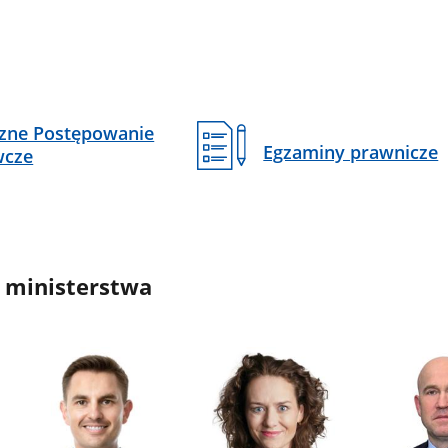
czne Postępowanie
Egzaminy prawnicze
wcze
 ministerstwa