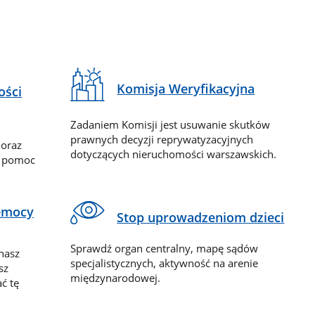
Komisja Weryfikacyjna
ości
Zadaniem Komisji jest usuwanie skutków
prawnych decyzji reprywatyzacyjnych
 oraz
dotyczących nieruchomości warszawskich.
y pomoc
zemocy
Stop uprowadzeniom dzieci
Sprawdź organ centralny, mapę sądów
nasz
specjalistycznych, aktywność na arenie
sz
międzynarodowej.
ć tę