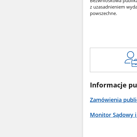
Bezwnioskowa publikac
z uzasadnieniem wyd
powszechne.
Informacje pu
Zamówienia publi
Monitor Sądowy i