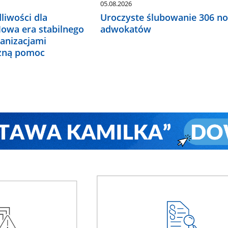
05.08.2026
liwości dla
Uroczyste ślubowanie 306 n
Nowa era stabilnego
adwokatów
ganizacjami
czną pomoc